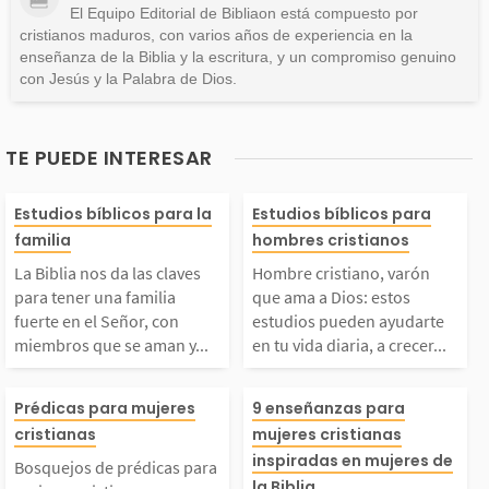
El Equipo Editorial de Bibliaon está compuesto por
cristianos maduros, con varios años de experiencia en la
enseñanza de la Biblia y la escritura, y un compromiso genuino
con Jesús y la Palabra de Dios.
TE PUEDE INTERESAR
a Biblia nos da las cl
Hombre cristian
Estudios bíblicos para la
Estudios bíblicos para
familia
hombres cristianos
aves para tener una fa
ón que ama a D
La Biblia nos da las claves
Hombre cristiano, varón
para tener una familia
que ama a Dios: estos
ilia fuerte en el Seño
tos estudios pu
fuerte en el Señor, con
estudios pueden ayudarte
miembros que se aman y...
en tu vida diaria, a crecer...
r, con miembros que s
udarte en tu vid
Bosquejos de prédicas
En la Biblia ve
Prédicas para mujeres
9 enseñanzas para
e aman y se ayudan en
a, a crecer y ll
cristianas
mujeres cristianas
para mujeres cristian
e Dios usó a mu
inspiradas en mujeres de
Bosquejos de prédicas para
la Biblia