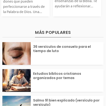
 perfeccionarse a tra
as enseñanzas d
enseñanzas de la Biblia. Te
encontramos preciosa
har y derrotar a
dones que pueden
ayudarán a reflexionar...
perfeccionarse a través de
la Palabra de Dios. Una...
vés de la Palabra de
blia. Te ayudar
...
Dios. Una mujer que s
flexionar sobre 
MÁS POPULARES
 vuelve a Dios es sab
ectoria vital, tu
36 versículos de consuelo para el
ia y bendecida. Puede
idades y decisi
tiempo de luto
ue la...
a...
Estudios bíblicos cristianos
organizados por temas
Salmo 91 bien explicado (versículo por
versículo)