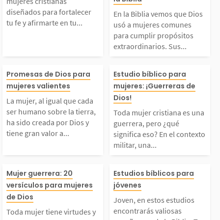
medio de cualquier sit
er el hombre qu
mujeres cristianas
as diseñados para fort
omunes para cu
diseñados para fortalecer
En la Biblia vemos que Dios
tu fe y afirmarte en tu...
uación. Poniendo en...
desea que seas.
usó a mujeres comunes
para cumplir propósitos
lecer tu fe y afirmart
propósitos extr
extraordinarios. Sus...
ada...
e en tu andar con Dio
arios. Sus histo
a mujer, al igual que
Toda mujer cris
Promesas de Dios para
Estudio bíblico para
mujeres valientes
mujeres: ¡Guerreras de
s. Como mujeres cristi
s inspiran y no
cada ser humano sobr
s una guerrera,
Dios!
La mujer, al igual que cada
nas, la Biblia debe s
an principios e
ser humano sobre la tierra,
Toda mujer cristiana es una
 la tierra, ha sido cre
¿qué significa 
ha sido creada por Dios y
guerrera, pero ¿qué
tiene gran valor a...
significa eso? En el contexto
r...
para...
militar, una...
ada por Dios y tiene g
n el contexto mi
Toda mujer tiene virtu
Joven, en estos 
an valor a sus ojos.
na guerrera es
Mujer guerrera: 20
Estudios bíblicos para
versículos para mujeres
jóvenes
des y dones que puede
os encontrarás 
de Dios
En la Palabra de Dios
jer entrenada p
Joven, en estos estudios
encontrarás valiosas
Toda mujer tiene virtudes y