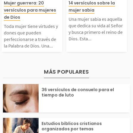
Toda mujer tiene virtu
Una mujer sabi
Mujer guerrera: 20
14 versículos sobre la
an valor a sus ojos.
primeros versíc
versículos para mujeres
mujer sabia
des y dones que puede
uella que dedica
de Dios
Una mujer sabia es aquella
En la Palabra de Dios
e la Biblia vem
que dedica su vida al Señor
Toda mujer tiene virtudes y
 perfeccionarse a tra
da al Señor y b
y busca primero el reino de
dones que pueden
Dios. Esta...
perfeccionarse a través de
encontramos preciosa
os creando, fo
la Palabra de Dios. Una...
vés de la Palabra de
imero el reino 
...
el...
Dios. Una mujer que s
s. Esta dedicac
MÁS POPULARES
 vuelve a Dios es sab
ios trae más sa
36 versículos de consuelo para el
ia y bendecida. Puede
y se refleja en 
tiempo de luto
ue la...
s...
Estudios bíblicos cristianos
organizados por temas