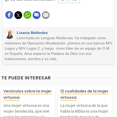
Este contenido contiene información incorrecta
Este contenido no tiene la información que busco
Lisania Meléndez
Otro
Licenciada en Lenguas Modernas, ha trabajado como
misionera de Operación Movilización, primero en sus barcos M/V
Logos y M/V Logos 2, y luego, como líder de un equipo de O.M.
en España. Ama esparcir la Palabra de Dios con sus
traducciones, escritos y su vida.
TE PUEDE INTERESAR
Una mujer virtuosa es
La mujer virtuo
Versículos sobre la mujer
12 cualidades de la mujer
virtuosa
virtuosa
una mujer bendecida,
a que habla la 
Una mujer virtuosa es una
La mujer virtuosa de la que
mujer bendecida, que vive
habla la Biblia es una mujer
según los principios y la
bendecida que vive de