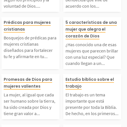
ue vive según los pri
es una mujer b
voluntad de Dios....
acuerdo con los...
cipios y la voluntad
a que vive de a
Bosquejos de prédicas
¿Has conocido 
Prédicas para mujeres
5 características de una
e Dios. Para ella, la
con los principi
cristianas
mujer que alegra el
para mujeres cristian
esas mujeres qu
corazón de Dios
Bosquejos de prédicas para
Biblia es su manual d
Dios y dentro d
mujeres cristianas
¿Has conocido una de esas
as diseñados para fort
cen brillar con 
diseñados para fortalecer
mujeres que parecen brillar
tu fe y afirmarte en tu...
con una luz especial? Que
 vida y su meta es ag
luntad. Cuando
cuando llegan a un...
lecer tu fe y afirmart
z especial? Qu
adar...
ujer vive...
a mujer, al igual que
El trabajo es u
e en tu andar con Dio
o llegan a un l
Promesas de Dios para
Estudio bíblico sobre el
mujeres valientes
trabajo
cada ser humano sobr
importante que 
s. Como mujeres cristi
parten paz, goz
La mujer, al igual que cada
El trabajo es un tema
ser humano sobre la tierra,
importante que está
 la tierra, ha sido cre
resente por toda
ha sido creada por Dios y
presente por toda la Biblia.
nas, la Biblia debe s
imismo. No hab
tiene gran valor a...
De hecho, en los primeros...
ada por Dios y tiene g
blia. De hecho, 
r...
de belleza...