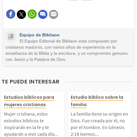
Este contenido contiene información incorrecta
Este contenido no tiene la información que busco
Equipo de Bibliaon
Otro
El Equipo Editorial de Bibliaon está compuesto por
cristianos maduros, con varios años de experiencia en la
enseñanza de la Biblia y la escritura, y un compromiso genuino
con Jesús y la Palabra de Dios.
TE PUEDE INTERESAR
ujer cristiana, estos
La familia tiene
Estudios bíblicos para
Estudio bíblico sobre la
mujeres cristianas
familia
studios bíblicos te in
gen en Dios. Fu
Mujer cristiana, estos
La familia tiene su origen en
estudios bíblicos te
Dios. Fue creada por él, no
pirarán en la fe y te
da por él, no po
inspirarán en la fe y te
por el hombre. En Génesis
ayudarán a vivir cada día...
2:18 leemos...