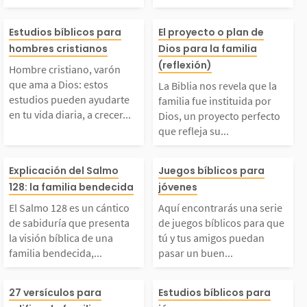
ayudarán a vivir cada
mbre. En Génes
Hombre cristiano, var
La Biblia nos r
Estudios bíblicos para
El proyecto o plan de
ía más firme en el Se
8 leemos que Di
hombres cristianos
Dios para la familia
ón que ama a Dios: es
ue la familia fue
(reflexión)
Hombre cristiano, varón
ñor. Llena tu corazón
o que no es bue
que ama a Dios: estos
La Biblia nos revela que la
tos estudios pueden ay
uida por Dios, 
estudios pueden ayudarte
familia fue instituida por
en tu vida diaria, a crecer...
Dios, un proyecto perfecto
on la Palabra y...
el hombre esté s
que refleja su...
darte en tu vida diari
yecto perfecto q
ue...
El Salmo 128 es un cá
Aquí encontrar
, a crecer y llegar a s
eja su amor por
Explicación del Salmo
Juegos bíblicos para
128: la familia bendecida
jóvenes
ntico de sabiduría que
serie de juegos 
er el hombre que Dios
ros. Cuando Di
El Salmo 128 es un cántico
Aquí encontrarás una serie
de sabiduría que presenta
de juegos bíblicos para que
resenta la visión bíbl
s para que tú y
la visión bíblica de una
tú y tus amigos puedan
esea que seas. Vive c
al hombre, se d
familia bendecida,...
pasar un buen...
ica de una familia ben
igos puedan pa
da...
ta...
Mantener la familia u
Joven, en estos 
27 versículos para
Estudios bíblicos para