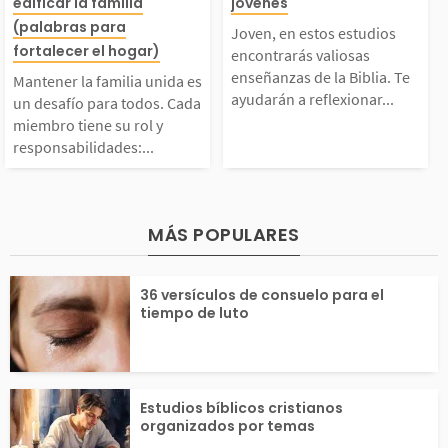
decida, centrada en el
buen tiempo mi
edificar la familia
jóvenes
nida es un desafío par
os encontrarás 
(palabras para
Joven, en estos estudios
fortalecer el hogar)
emor del Señor y en l
aprenden más s
encontrarás valiosas
a todos. Cada miembr
as enseñanzas d
enseñanzas de la Biblia. Te
Mantener la familia unida es
ayudarán a reflexionar...
 obediencia a sus...
Palabra de Dio
un desafío para todos. Cada
miembro tiene su rol y
 tiene su rol y respon
blia. Te ayudar
responsabilidades:...
o...
abilidades: el padre
flexionar sobre 
debe amar y respetar
ectoria vital, tu
MÁS POPULARES
a la madre, la madre
idades y decisi
36 versículos de consuelo para el
tiempo de luto
debe amar...
a...
Estudios bíblicos cristianos
organizados por temas