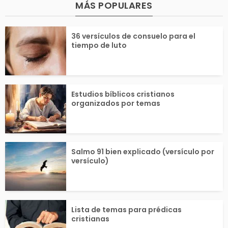
MÁS POPULARES
dición que el hombre
en todo lo que 
36 versículos de consuelo para el
para dominar la tierr
¡Demos cada dí
tiempo de luto
 y...
ejor...
Estudios bíblicos cristianos
organizados por temas
Salmo 91 bien explicado (versículo por
versículo)
Lista de temas para prédicas
cristianas