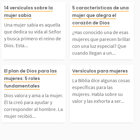
Una mujer sabia es aq
¿Has conocido 
Dios. Una mujer que s
ran valor a sus 
14 versículos sobre la
5 características de una
mujer sabia
mujer que alegra el
ella que dedica su vi
esas mujeres qu
corazón de Dios
 vuelve a Dios es sab
En la Palabra 
Una mujer sabia es aquella
que dedica su vida al Señor
¿Has conocido una de esas
da al Señor y busca pr
cen brillar con 
y busca primero el reino de
ia y bendecida. Puede
encontramos pr
mujeres que parecen brillar
Dios. Esta...
con una luz especial? Que
cuando llegan a un...
imero el reino de Dio
z especial? Qu
ue la...
s...
Dios valora y ama a l
La Biblia dice 
s. Esta dedicación a D
o llegan a un l
El plan de Dios para las
Versículos para mujeres
mujeres: 5 roles
La Biblia dice algunas cosas
 mujer. Él la creó par
s cosas específi
fundamentales
ios trae más sabiduría
parten paz, goz
específicas para las
mujeres. Habla sobre su
Dios valora y ama a la mujer.
valor y las exhorta a ser...
a ayudar y correspond
ra las mujeres.
 se refleja en todos lo
imismo. No hab
Él la creó para ayudar y
corresponder al hombre. La
mujer recibió...
er al hombre. La muje
sobre su valor y
...
de belleza...
r recibió la misma ben
horta a ser exce