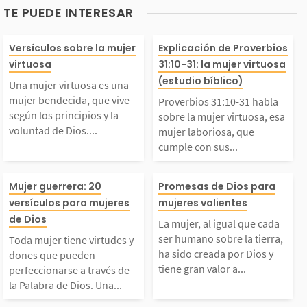
TE PUEDE INTERESAR
Una mujer virtuosa es
Proverbios 31:
Versículos sobre la mujer
Explicación de Proverbios
virtuosa
31:10-31: la mujer virtuosa
una mujer bendecida,
abla sobre la m
(estudio bíblico)
Una mujer virtuosa es una
mujer bendecida, que vive
Proverbios 31:10-31 habla
ue vive según los pri
rtuosa, esa muj
según los principios y la
sobre la mujer virtuosa, esa
voluntad de Dios....
mujer laboriosa, que
cumple con sus...
cipios y la voluntad
riosa, que cump
Toda mujer tiene virtu
La mujer, al ig
e Dios. Para ella, la
sus responsabil
Mujer guerrera: 20
Promesas de Dios para
versículos para mujeres
mujeres valientes
des y dones que puede
cada ser human
de Dios
Biblia es su manual d
y se mantiene f
La mujer, al igual que cada
ser humano sobre la tierra,
Toda mujer tiene virtudes y
 perfeccionarse a tra
e la tierra, ha s
ha sido creada por Dios y
 vida y su meta es ag
medio de las dif
dones que pueden
tiene gran valor a...
perfeccionarse a través de
la Palabra de Dios. Una...
vés de la Palabra de
ada por Dios y 
adar...
des de...