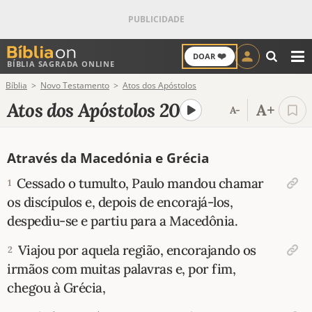
❤️
DOAR
BÍBLIA SAGRADA ONLINE
M
Bíblia
Novo Testamento
Atos dos Apóstolos
ANTIGO TESTAMENTO
Atos dos Apóstolos 20
A+
A-
NOVO TESTAMENTO
Através da Macedónia e Grécia
VERSÍCULOS
Cessado o tumulto, Paulo mandou chamar
1
VERSÍCULO DO DIA
os discípulos e, depois de encorajá-los,
despediu-se e partiu para a Macedônia.
PALAVRA DO DIA
Viajou por aquela região, encorajando os
2
SALMO DO DIA
irmãos com muitas palavras e, por fim,
chegou à Grécia,
DEVOCIONAL DIÁRIO