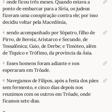
onde ficou três meses. Quando estava a
3
ponto de embarcar para a Síria, os judeus
10 MANDAMENTOS
fizeram uma conspiração contra ele; por isso
decidiu voltar pela Macedônia,
ESTUDOS BÍBLICOS
sendo acompanhado por Sópatro, filho de
4
ESBOÇOS DE PREGAÇÃO
Pirro, de Bereia; Aristarco e Secundo, de
Tessalônica; Gaio, de Derbe; e Timóteo, além
TEMAS
de Tíquico e Trófimo, da província da Ásia.
PERGUNTE À BÍBLIA
IA
Esses homens foram adiante e nos
5
esperaram em Trôade.
TERMO BÍBLICO
JOGOS
Navegamos de Filipos, após a festa dos pães
6
QUEM SOMOS
sem fermento, e cinco dias depois nos
reunimos com os outros em Trôade, onde
LOJA BÍBLIAON
ficamos sete dias.