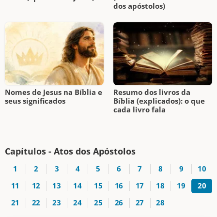
dos apóstolos)
Nomes de Jesus na Bíblia e
Resumo dos livros da
seus significados
Bíblia (explicados): o que
cada livro fala
Capítulos - Atos dos Apóstolos
1
2
3
4
5
6
7
8
9
10
11
12
13
14
15
16
17
18
19
20
21
22
23
24
25
26
27
28