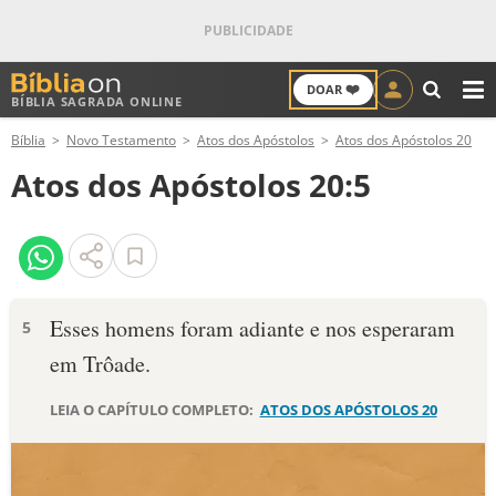
❤️
DOAR
BÍBLIA SAGRADA ONLINE
M
Bíblia
Novo Testamento
Atos dos Apóstolos
Atos dos Apóstolos 20
ANTIGO TESTAMENTO
Atos dos Apóstolos 20:5
NOVO TESTAMENTO
VERSÍCULOS
VERSÍCULO DO DIA
Esses homens foram adiante e nos esperaram
5
em Trôade.
PALAVRA DO DIA
LEIA O CAPÍTULO COMPLETO:
ATOS DOS APÓSTOLOS 20
SALMO DO DIA
DEVOCIONAL DIÁRIO