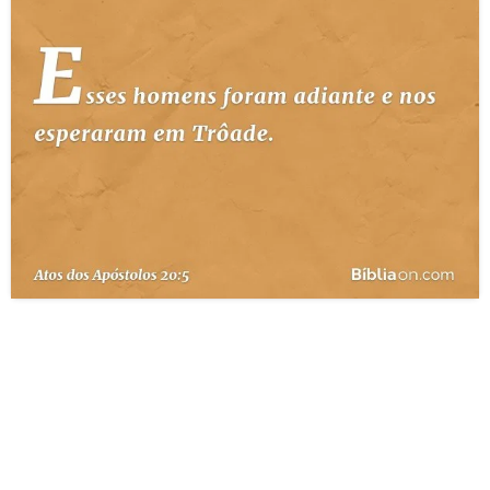
10 MANDAMENTOS
ESTUDOS BÍBLICOS
ESBOÇOS DE PREGAÇÃO
TEMAS
PERGUNTE À BÍBLIA
IA
TERMO BÍBLICO
JOGOS
QUEM SOMOS
LOJA BÍBLIAON