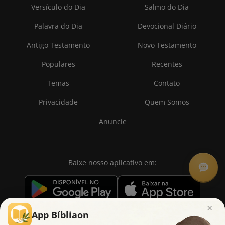
Versículo do Dia
Salmo do Dia
Palavra do Dia
Devocional Diário
Antigo Testamento
Novo Testamento
Populares
Recentes
Temas
Contato
Privacidade
Quem Somos
Anuncie
Baixe nosso aplicativo em:
×
App Bíbliaon