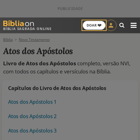
❤️
DOAR
BÍBLIA SAGRADA ONLINE
M
Bíblia
Novo Testamento
ANTIGO TESTAMENTO
Atos dos Apóstolos
NOVO TESTAMENTO
Livro de Atos dos Apóstolos
completo, versão NVI,
com todos os capítulos e versículos na Bíblia.
VERSÍCULOS
VERSÍCULO DO DIA
Capítulos do Livro de Atos dos Apóstolos
Atos dos Apóstolos 1
PALAVRA DO DIA
Atos dos Apóstolos 2
SALMO DO DIA
Atos dos Apóstolos 3
DEVOCIONAL DIÁRIO