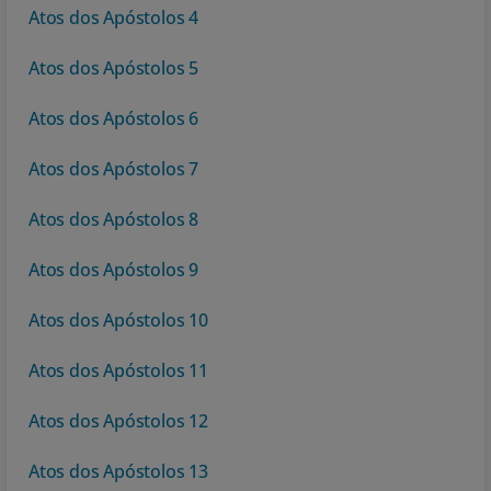
Atos dos Apóstolos 4
10 MANDAMENTOS
Atos dos Apóstolos 5
ESTUDOS BÍBLICOS
Atos dos Apóstolos 6
ESBOÇOS DE PREGAÇÃO
Atos dos Apóstolos 7
TEMAS
Atos dos Apóstolos 8
PERGUNTE À BÍBLIA
Atos dos Apóstolos 9
IA
Atos dos Apóstolos 10
TERMO BÍBLICO
JOGOS
Atos dos Apóstolos 11
QUEM SOMOS
Atos dos Apóstolos 12
LOJA BÍBLIAON
Atos dos Apóstolos 13