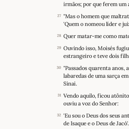
irmãos; por que ferem um 
"Mas o homem que maltrata
27
'Quem o nomeou líder e jui
Quer matar-me como matou
28
Ouvindo isso, Moisés fugi
29
estrangeiro e teve dois filh
"Passados quarenta anos, 
30
labaredas de uma sarça em
Sinai.
Vendo aquilo, ficou atônit
31
ouviu a voz do Senhor:
'Eu sou o Deus dos seus an
32
de Isaque e o Deus de Jacó