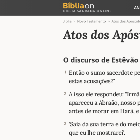
AN
BÍBLIA SAGRADA ONLINE
Bíblia
Novo Testamento
Atos dos Apóstol
Atos dos Após
O discurso de Estêvão
Então o sumo sacerdote pe
1
estas acusações?"
A isso ele respondeu: "Irm
2
apareceu a Abraão, nosso p
antes de morar em Harã, e 
'Saia da sua terra e do mei
3
que eu lhe mostrarei'.