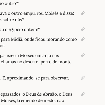
ao outro?'
va o outro empurrou Moisés e disse:
z sobre nós?
 o egípcio ontem?'
u para Midiã, onde ficou morando como
os.
apareceu a Moisés um anjo nas
 chamas no deserto, perto do monte
o. E, aproximando-se para observar,
tepassados, o Deus de Abraão, o Deus
'. Moisés, tremendo de medo, não