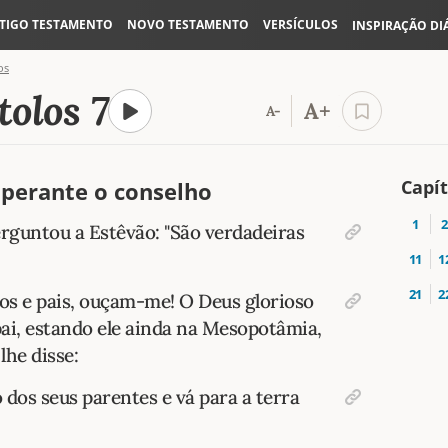
TIGO TESTAMENTO
NOVO TESTAMENTO
VERSÍCULOS
INSPIRAÇÃO DI
os
tolos 7
A+
A-
Capít
 perante o conselho
1
2
rguntou a Estêvão: "São verdadeiras
11
1
21
2
ãos e pais, ouçam-me! O Deus glorioso
ai, estando ele ainda na Mesopotâmia,
lhe disse:
o dos seus parentes e vá para a terra