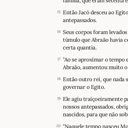
família, que eram setenta e
Então Jacó desceu ao Egito
15
antepassados.
Seus corpos foram levados 
16
túmulo que Abraão havia c
certa quantia.
"Ao se aproximar o tempo 
17
Abraão, aumentou muito o
Então outro rei, que nada s
18
governar o Egito.
Ele agiu traiçoeiramente p
19
nossos antepassados, obri
nascidos, para que não so
"Naquele tempo nasceu Mo
20