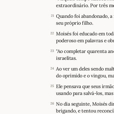
extraordinário. Por três me
Quando foi abandonado, a f
21
seu próprio filho.
Moisés foi educado em toda
22
poderoso em palavras e ob
"Ao completar quarenta ano
23
israelitas.
Ao ver um deles sendo malt
24
do oprimido e o vingou, ma
Ele pensava que seus irmã
25
usando para salvá-los, ma
No dia seguinte, Moisés dir
26
brigando, e tentou reconci