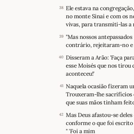
Ele estava na congregação,
38
no monte Sinai e com os n
vivas, para transmiti-las a 
"Mas nossos antepassados 
39
contrário, rejeitaram-no e
Disseram a Arão: 'Faça par
40
esse Moisés que nos tirou 
aconteceu!'
Naquela ocasião fizeram u
41
Trouxeram-lhe sacrifícios
que suas mãos tinham feito
Mas Deus afastou-se deles 
42
conforme o que foi escrito 
" 'Foi a mim