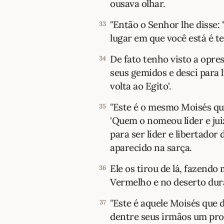
ousava olhar.
"Então o Senhor lhe disse: 
33
lugar em que você está é te
De fato tenho visto a opre
34
seus gemidos e desci para l
volta ao Egito'.
"Este é o mesmo Moisés que
35
'Quem o nomeou líder e juiz
para ser líder e libertador 
aparecido na sarça.
Ele os tirou de lá, fazendo
36
Vermelho e no deserto dur
"Este é aquele Moisés que d
37
dentre seus irmãos um pro