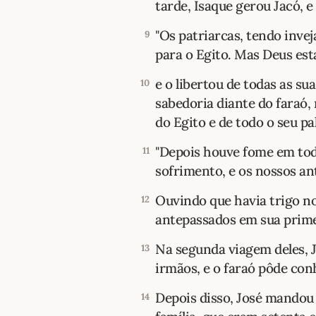
tarde, Isaque gerou Jacó, e
"Os patriarcas, tendo inv
9
para o Egito. Mas Deus est
e o libertou de todas as su
10
sabedoria diante do faraó,
do Egito e de todo o seu pa
"Depois houve fome em tod
11
sofrimento, e os nossos a
Ouvindo que havia trigo no
12
antepassados em sua prime
Na segunda viagem deles, J
13
irmãos, e o faraó pôde conh
Depois disso, José mandou b
14