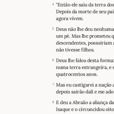
"Então ele saiu da terra do
4
Depois da morte de seu pai
agora vivem.
Deus não lhe deu nenhuma
5
um pé. Mas lhe prometeu que
descendentes, possuiriam 
não tivesse filhos.
Deus lhe falou desta forma
6
numa terra estrangeira, e 
quatrocentos anos.
Mas eu castigarei a nação 
7
depois sairão dali e me ado
E deu a Abraão a aliança da
8
Isaque e o circuncidou oit