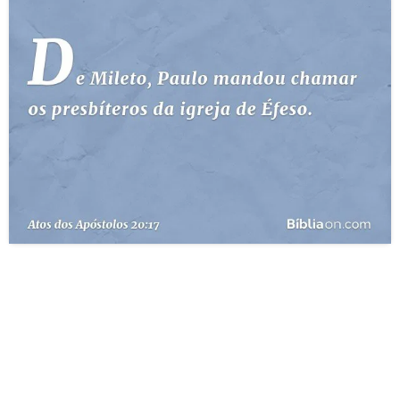
10 MANDAMENTOS
ESTUDOS BÍBLICOS
ESBOÇOS DE PREGAÇÃO
TEMAS
PERGUNTE À BÍBLIA
IA
TERMO BÍBLICO
JOGOS
QUEM SOMOS
LOJA BÍBLIAON