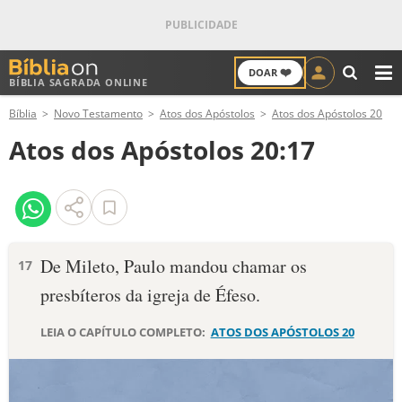
❤️
DOAR
BÍBLIA SAGRADA ONLINE
M
Bíblia
Novo Testamento
Atos dos Apóstolos
Atos dos Apóstolos 20
ANTIGO TESTAMENTO
Atos dos Apóstolos 20:17
NOVO TESTAMENTO
VERSÍCULOS
VERSÍCULO DO DIA
De Mileto, Paulo mandou chamar os
17
presbíteros da igreja de Éfeso.
PALAVRA DO DIA
LEIA O CAPÍTULO COMPLETO:
ATOS DOS APÓSTOLOS 20
SALMO DO DIA
DEVOCIONAL DIÁRIO