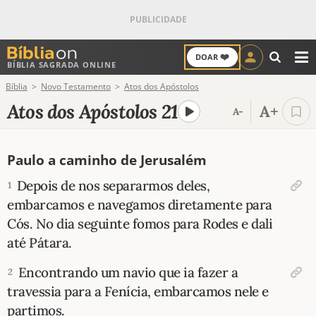
❤️
DOAR
BÍBLIA SAGRADA ONLINE
M
Bíblia
Novo Testamento
Atos dos Apóstolos
ANTIGO TESTAMENTO
Atos dos Apóstolos 21
A+
A-
NOVO TESTAMENTO
Paulo a caminho de Jerusalém
VERSÍCULOS
Depois de nos separarmos deles,
1
VERSÍCULO DO DIA
embarcamos e navegamos diretamente para
Cós. No dia seguinte fomos para Rodes e dali
PALAVRA DO DIA
até Pátara.
SALMO DO DIA
Encontrando um navio que ia fazer a
2
travessia para a Fenícia, embarcamos nele e
DEVOCIONAL DIÁRIO
partimos.