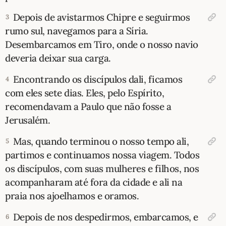
Depois de avistarmos Chipre e seguirmos
3
10 MANDAMENTOS
rumo sul, navegamos para a Síria.
Desembarcamos em Tiro, onde o nosso navio
ESTUDOS BÍBLICOS
deveria deixar sua carga.
ESBOÇOS DE PREGAÇÃO
Encontrando os discípulos dali, ficamos
4
com eles sete dias. Eles, pelo Espírito,
TEMAS
recomendavam a Paulo que não fosse a
Jerusalém.
PERGUNTE À BÍBLIA
IA
Mas, quando terminou o nosso tempo ali,
5
TERMO BÍBLICO
JOGOS
partimos e continuamos nossa viagem. Todos
os discípulos, com suas mulheres e filhos, nos
QUEM SOMOS
acompanharam até fora da cidade e ali na
praia nos ajoelhamos e oramos.
LOJA BÍBLIAON
Depois de nos despedirmos, embarcamos, e
6