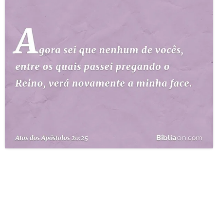
10 MANDAMENTOS
ESTUDOS BÍBLICOS
ESBOÇOS DE PREGAÇÃO
TEMAS
PERGUNTE À BÍBLIA
IA
TERMO BÍBLICO
JOGOS
QUEM SOMOS
LOJA BÍBLIAON