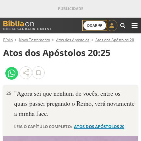
❤️
DOAR
BÍBLIA SAGRADA ONLINE
M
Bíblia
Novo Testamento
Atos dos Apóstolos
Atos dos Apóstolos 20
ANTIGO TESTAMENTO
Atos dos Apóstolos 20:25
NOVO TESTAMENTO
VERSÍCULOS
VERSÍCULO DO DIA
"Agora sei que nenhum de vocês, entre os
25
quais passei pregando o Reino, verá novamente
PALAVRA DO DIA
a minha face.
SALMO DO DIA
LEIA O CAPÍTULO COMPLETO:
ATOS DOS APÓSTOLOS 20
DEVOCIONAL DIÁRIO