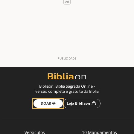
Bíbliaon, Bíblia Sagrada Online -
versão completa e gratuita da Bíblia
DOAR ❤️
Loja Bíbliaon
Versículos
10 Mandamentos