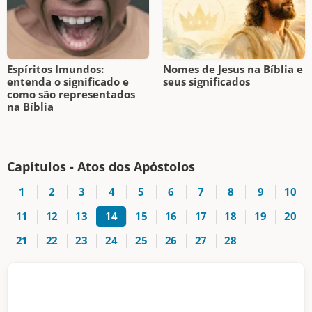
Espíritos Imundos:
Nomes de Jesus na Bíblia e
entenda o significado e
seus significados
como são representados
na Bíblia
Capítulos - Atos dos Apóstolos
1
2
3
4
5
6
7
8
9
10
11
12
13
14
15
16
17
18
19
20
21
22
23
24
25
26
27
28