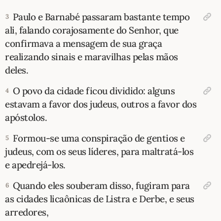
Paulo e Barnabé passaram bastante tempo
3
10 MANDAMENTOS
ali, falando corajosamente do Senhor, que
confirmava a mensagem de sua graça
ESTUDOS BÍBLICOS
realizando sinais e maravilhas pelas mãos
ESBOÇOS DE PREGAÇÃO
deles.
O povo da cidade ficou dividido: alguns
4
TEMAS
estavam a favor dos judeus, outros a favor dos
apóstolos.
PERGUNTE À BÍBLIA
IA
Formou-se uma conspiração de gentios e
5
TERMO BÍBLICO
JOGOS
judeus, com os seus líderes, para maltratá-los
e apedrejá-los.
QUEM SOMOS
Quando eles souberam disso, fugiram para
6
LOJA BÍBLIAON
as cidades licaônicas de Listra e Derbe, e seus
arredores,