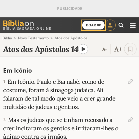
❤️
DOAR
BÍBLIA SAGRADA ONLINE
M
Bíblia
Novo Testamento
Atos dos Apóstolos
ANTIGO TESTAMENTO
Atos dos Apóstolos 14
A+
A-
NOVO TESTAMENTO
Em Icónio
VERSÍCULOS
Em Icônio, Paulo e Barnabé, como de
1
VERSÍCULO DO DIA
costume, foram à sinagoga judaica. Ali
falaram de tal modo que veio a crer grande
PALAVRA DO DIA
multidão de judeus e gentios.
SALMO DO DIA
Mas os judeus que se tinham recusado a
2
crer incitaram os gentios e irritaram-lhes o
DEVOCIONAL DIÁRIO
ânimo contra os irmãos.