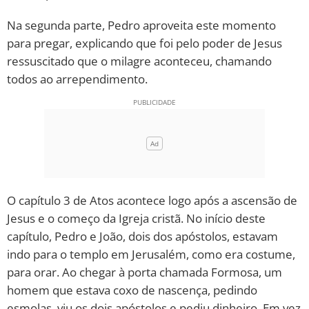
Na segunda parte, Pedro aproveita este momento
10 MANDAMENTOS
para pregar, explicando que foi pelo poder de Jesus
ressuscitado que o milagre aconteceu, chamando
ESTUDOS BÍBLICOS
todos ao arrependimento.
ESBOÇOS DE PREGAÇÃO
TEMAS
PERGUNTE À BÍBLIA
IA
O capítulo 3 de Atos acontece logo após a ascensão de
TERMO BÍBLICO
JOGOS
Jesus e o começo da Igreja cristã. No início deste
capítulo, Pedro e João, dois dos apóstolos, estavam
QUEM SOMOS
indo para o templo em Jerusalém, como era costume,
para orar. Ao chegar à porta chamada Formosa, um
LOJA BÍBLIAON
homem que estava coxo de nascença, pedindo
esmolas, viu os dois apóstolos e pediu dinheiro. Em vez