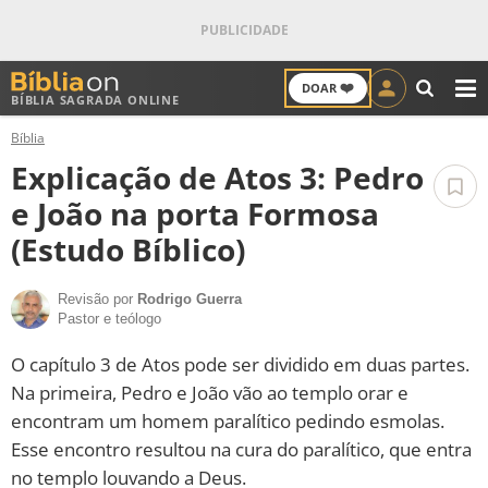
❤️
DOAR
BÍBLIA SAGRADA ONLINE
M
Bíblia
ANTIGO TESTAMENTO
Explicação de Atos 3: Pedro
NOVO TESTAMENTO
e João na porta Formosa
(Estudo Bíblico)
VERSÍCULOS
Revisão por
Rodrigo Guerra
VERSÍCULO DO DIA
Pastor e teólogo
PALAVRA DO DIA
O capítulo 3 de Atos pode ser dividido em duas partes.
Na primeira, Pedro e João vão ao templo orar e
SALMO DO DIA
encontram um homem paralítico pedindo esmolas.
Esse encontro resultou na cura do paralítico, que entra
DEVOCIONAL DIÁRIO
no templo louvando a Deus.