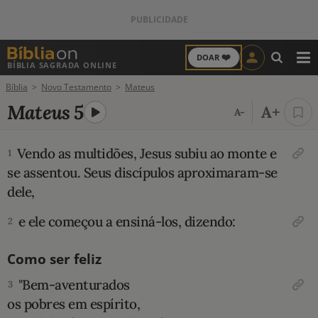
❤️
DOAR
BÍBLIA SAGRADA ONLINE
M
Bíblia
Novo Testamento
Mateus
ANTIGO TESTAMENTO
Mateus 5
A+
A-
NOVO TESTAMENTO
Vendo as multidões, Jesus subiu ao monte e
1
VERSÍCULOS
se assentou. Seus discípulos aproximaram-se
dele,
VERSÍCULO DO DIA
e ele começou a ensiná-los, dizendo:
2
PALAVRA DO DIA
Como ser feliz
SALMO DO DIA
"Bem-aventurados
3
os pobres em espírito,
DEVOCIONAL DIÁRIO