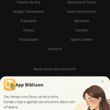
Palavra do Dia
Devocional Diário
Antigo Testamento
Novo Testamento
Populares
Recentes
Temas
Contato
Privacidade
Quem Somos
Anuncie
Baixe nosso aplicativo em:
×
App Bíbliaon
Seu tempo com Deus, na hora certa.
Instale o App e agende seu encontro diário com
a Palavra.