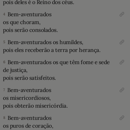
pois deles é o Reino dos céus.
10 MANDAMENTOS
Bem-aventurados
4
os que choram,
ESTUDOS BÍBLICOS
pois serão consolados.
ESBOÇOS DE PREGAÇÃO
Bem-aventurados os humildes,
5
pois eles receberão a terra por herança.
TEMAS
Bem-aventurados os que têm fome e sede
6
de justiça,
PERGUNTE À BÍBLIA
IA
pois serão satisfeitos.
TERMO BÍBLICO
JOGOS
Bem-aventurados
7
os misericordiosos,
QUEM SOMOS
pois obterão misericórdia.
LOJA BÍBLIAON
Bem-aventurados
8
os puros de coração,