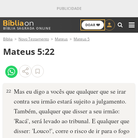
❤️
DOAR
BÍBLIA SAGRADA ONLINE
M
Bíblia
Novo Testamento
Mateus
Mateus 5
ANTIGO TESTAMENTO
Mateus 5:22
NOVO TESTAMENTO
VERSÍCULOS
VERSÍCULO DO DIA
Mas eu digo a vocês que qualquer que se irar
22
contra seu irmão estará sujeito a julgamento.
PALAVRA DO DIA
Também, qualquer que disser a seu irmão:
SALMO DO DIA
'Racá', será levado ao tribunal. E qualquer que
disser: 'Louco!', corre o risco de ir para o fogo
DEVOCIONAL DIÁRIO