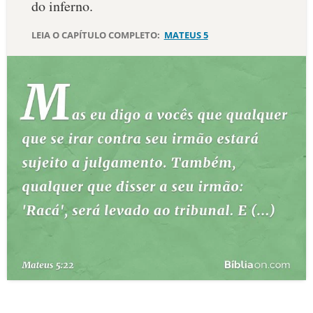
do inferno.
10 MANDAMENTOS
LEIA O CAPÍTULO COMPLETO:
MATEUS 5
ESTUDOS BÍBLICOS
ESBOÇOS DE PREGAÇÃO
TEMAS
PERGUNTE À BÍBLIA
IA
TERMO BÍBLICO
JOGOS
QUEM SOMOS
LOJA BÍBLIAON