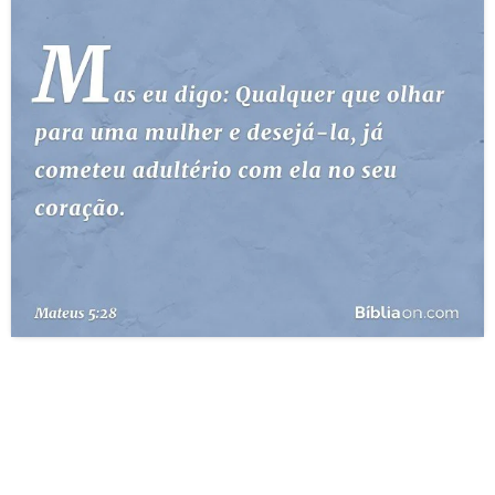
10 MANDAMENTOS
ESTUDOS BÍBLICOS
ESBOÇOS DE PREGAÇÃO
TEMAS
PERGUNTE À BÍBLIA
IA
TERMO BÍBLICO
JOGOS
QUEM SOMOS
LOJA BÍBLIAON