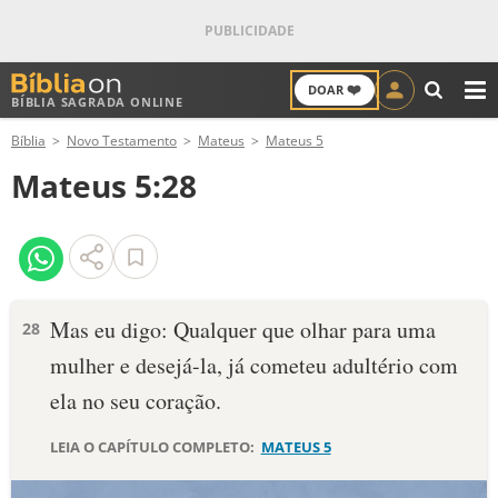
❤️
DOAR
BÍBLIA SAGRADA ONLINE
M
Bíblia
Novo Testamento
Mateus
Mateus 5
ANTIGO TESTAMENTO
Mateus 5:28
NOVO TESTAMENTO
VERSÍCULOS
VERSÍCULO DO DIA
Mas eu digo: Qualquer que olhar para uma
28
mulher e desejá-la, já cometeu adultério com
PALAVRA DO DIA
ela no seu coração.
SALMO DO DIA
LEIA O CAPÍTULO COMPLETO:
MATEUS 5
DEVOCIONAL DIÁRIO