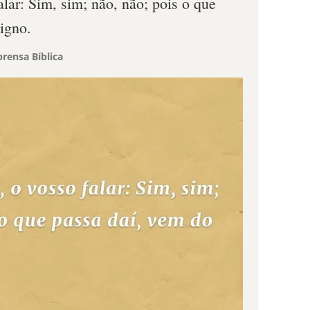
alar: Sim, sim; não, não; pois o que
igno.
rensa Bíblica