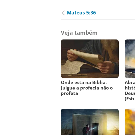
Mateus 5:36
Veja também
Onde está na Bíblia:
Abra
Julgue a profecia não o
hist
profeta
Deus
(Est