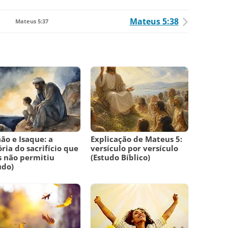
Mateus 5:38
Mateus 5:37
ão e Isaque: a
Explicação de Mateus 5:
ória do sacrifício que
versículo por versículo
 não permitiu
(Estudo Bíblico)
udo)