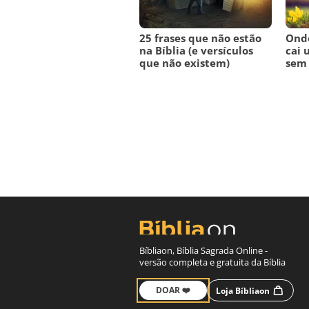
25 frases que não estão
Onde
na Bíblia (e versículos
cai 
que não existem)
sem 
Bíbliaon, Bíblia Sagrada Online -
versão completa e gratuita da Bíblia
DOAR ❤️
Loja Bíbliaon