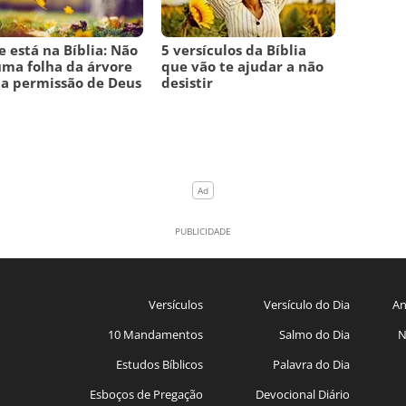
 está na Bíblia: Não
5 versículos da Bíblia
uma folha da árvore
que vão te ajudar a não
a permissão de Deus
desistir
Versículos
Versículo do Dia
An
10 Mandamentos
Salmo do Dia
N
Estudos Bíblicos
Palavra do Dia
Esboços de Pregação
Devocional Diário