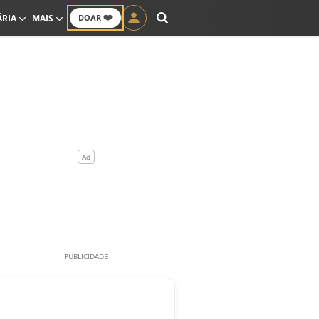
❤️
ÁRIA
MAIS
DOAR