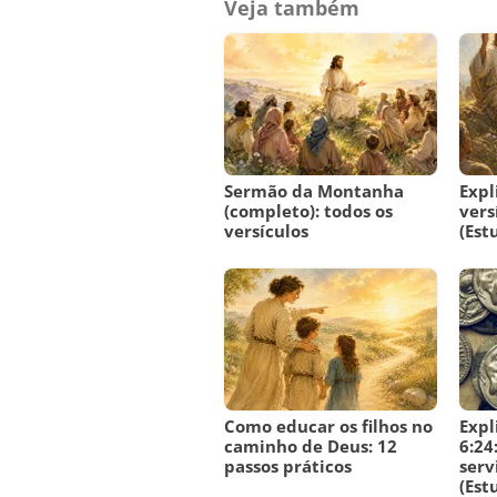
Veja também
Sermão da Montanha
Expl
(completo): todos os
vers
versículos
(Est
Como educar os filhos no
Expl
caminho de Deus: 12
6:24
passos práticos
serv
(Est