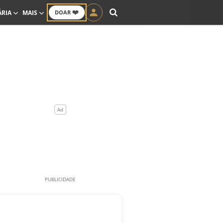
❤️
ÁRIA
MAIS
DOAR