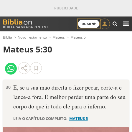
❤️
DOAR
BÍBLIA SAGRADA ONLINE
M
Bíblia
Novo Testamento
Mateus
Mateus 5
ANTIGO TESTAMENTO
Mateus 5:30
NOVO TESTAMENTO
VERSÍCULOS
VERSÍCULO DO DIA
E, se a sua mão direita o fizer pecar, corte-a e
30
lance-a fora. É melhor perder uma parte do seu
PALAVRA DO DIA
corpo do que ir todo ele para o inferno.
SALMO DO DIA
LEIA O CAPÍTULO COMPLETO:
MATEUS 5
DEVOCIONAL DIÁRIO