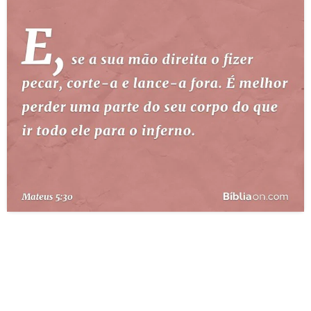
10 MANDAMENTOS
ESTUDOS BÍBLICOS
ESBOÇOS DE PREGAÇÃO
TEMAS
PERGUNTE À BÍBLIA
IA
TERMO BÍBLICO
JOGOS
QUEM SOMOS
LOJA BÍBLIAON