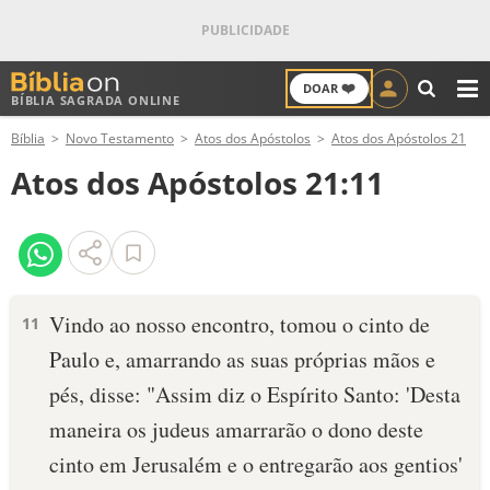
❤️
DOAR
BÍBLIA SAGRADA ONLINE
M
Bíblia
Novo Testamento
Atos dos Apóstolos
Atos dos Apóstolos 21
ANTIGO TESTAMENTO
Atos dos Apóstolos 21:11
NOVO TESTAMENTO
VERSÍCULOS
VERSÍCULO DO DIA
Vindo ao nosso encontro, tomou o cinto de
11
Paulo e, amarrando as suas próprias mãos e
PALAVRA DO DIA
pés, disse: "Assim diz o Espírito Santo: 'Desta
SALMO DO DIA
maneira os judeus amarrarão o dono deste
cinto em Jerusalém e o entregarão aos gentios'
DEVOCIONAL DIÁRIO