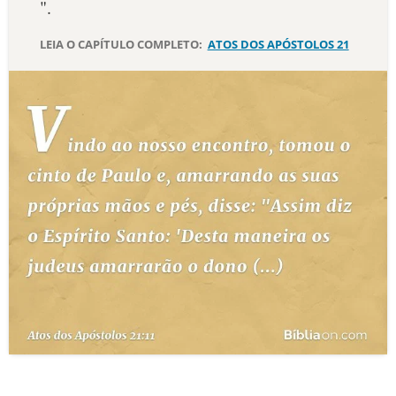
".
10 MANDAMENTOS
LEIA O CAPÍTULO COMPLETO:
ATOS DOS APÓSTOLOS 21
ESTUDOS BÍBLICOS
ESBOÇOS DE PREGAÇÃO
TEMAS
PERGUNTE À BÍBLIA
IA
TERMO BÍBLICO
JOGOS
QUEM SOMOS
LOJA BÍBLIAON