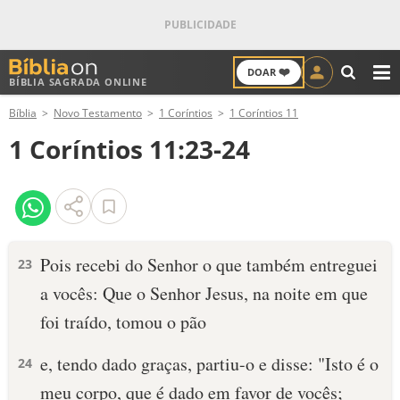
❤️
DOAR
BÍBLIA SAGRADA ONLINE
M
Bíblia
Novo Testamento
1 Coríntios
1 Coríntios 11
ANTIGO TESTAMENTO
1 Coríntios 11:23-24
NOVO TESTAMENTO
VERSÍCULOS
VERSÍCULO DO DIA
Pois recebi do Senhor o que também entreguei
23
a vocês: Que o Senhor Jesus, na noite em que
PALAVRA DO DIA
foi traído, tomou o pão
SALMO DO DIA
e, tendo dado graças, partiu-o e disse: "Isto é o
24
DEVOCIONAL DIÁRIO
meu corpo, que é dado em favor de vocês;