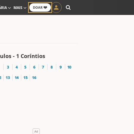
❤️
ÁRIA
MAIS
DOAR
ulos - 1 Coríntios
3
4
5
6
7
8
9
10
2
13
14
15
16