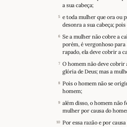
a sua cabeça;
e toda mulher que ora ou 
5
desonra a sua cabeça; pois 
Se a mulher não cobre a ca
6
porém, é vergonhoso para 
rapado, ela deve cobrir a c
O homem não deve cobrir a
7
glória de Deus; mas a mulh
Pois o homem não se origi
8
homem;
além disso, o homem não fo
9
mulher por causa do home
Por essa razão e por causa 
10