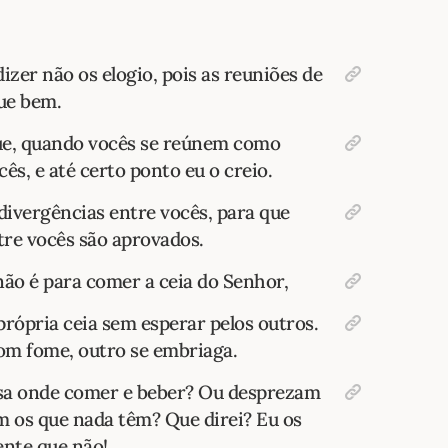
izer não os elogio, pois as reuniões de
ue bem.
ue, quando vocês se reúnem como
cês, e até certo ponto eu o creio.
 divergências entre vocês, para que
tre vocês são aprovados.
ão é para comer a ceia do Senhor,
rópria ceia sem esperar pelos outros.
om fome, outro se embriaga.
asa onde comer e beber? Ou desprezam
m os que nada têm? Que direi? Eu os
ente que não!