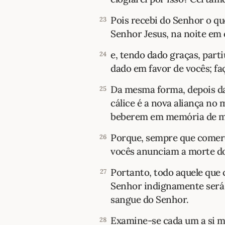
Pois recebi do Senhor o q
23
Senhor Jesus, na noite em 
e, tendo dado graças, parti
24
dado em favor de vocês; f
Da mesma forma, depois da c
25
cálice é a nova aliança no
beberem em memória de m
Porque, sempre que comere
26
vocês anunciam a morte do
Portanto, todo aquele que 
27
Senhor indignamente será 
sangue do Senhor.
Examine-se cada um a si m
28