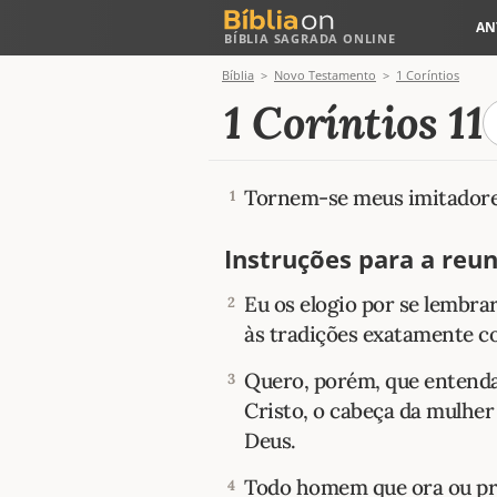
AN
BÍBLIA SAGRADA ONLINE
Bíblia
Novo Testamento
1 Coríntios
1 Coríntios 11
Tornem-se meus imitadores
1
Instruções para a reun
Eu os elogio por se lembr
2
às tradições exatamente co
Quero, porém, que entend
3
Cristo, o cabeça da mulher
Deus.
Todo homem que ora ou pro
4