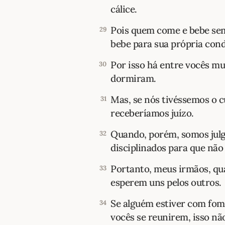
cálice.
Pois quem come e bebe sem
29
bebe para sua própria con
Por isso há entre vocês mui
30
dormiram.
Mas, se nós tivéssemos o 
31
receberíamos juízo.
Quando, porém, somos julg
32
disciplinados para que nã
Portanto, meus irmãos, qu
33
esperem uns pelos outros.
Se alguém estiver com fom
34
vocês se reunirem, isso n