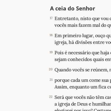
A ceia do Senhor
Entretanto, nisto que vou d
17
vocês mais fazem mal do q
Em primeiro lugar, ouço q
18
igreja, há divisões entre vo
Pois é necessário que haja
19
sejam conhecidos quais en
Quando vocês se reúnem, n
20
porque cada um come sua p
21
Assim, enquanto um fica c
Será que vocês não têm c
22
a igreja de Deus e humilha
elogiarei por isso? Certam