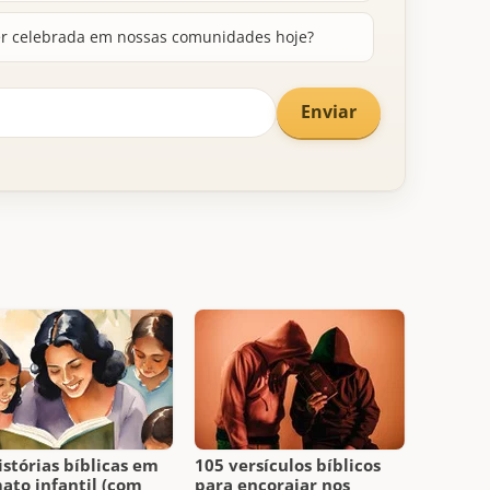
er celebrada em nossas comunidades hoje?
Enviar
istórias bíblicas em
105 versículos bíblicos
ato infantil (com
para encorajar nos