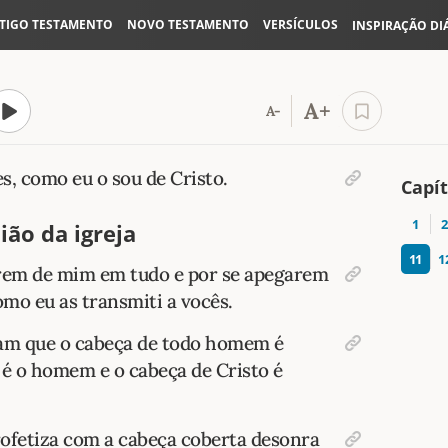
TIGO TESTAMENTO
NOVO TESTAMENTO
VERSÍCULOS
INSPIRAÇÃO DI
A+
A-
, como eu o sou de Cristo.
Capít
1
2
ião da igreja
11
1
arem de mim em tudo e por se apegarem
mo eu as transmiti a vocês.
am que o cabeça de todo homem é
 é o homem e o cabeça de Cristo é
fetiza com a cabeça coberta desonra