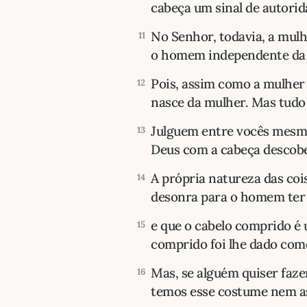
cabeça um sinal de autorid
No Senhor, todavia, a mu
11
o homem independente da 
Pois, assim como a mulhe
12
nasce da mulher. Mas tudo
Julguem entre vocês mesmo
13
Deus com a cabeça descob
A própria natureza das coi
14
desonra para o homem ter
e que o cabelo comprido é 
15
comprido foi lhe dado com
Mas, se alguém quiser faze
16
temos esse costume nem as