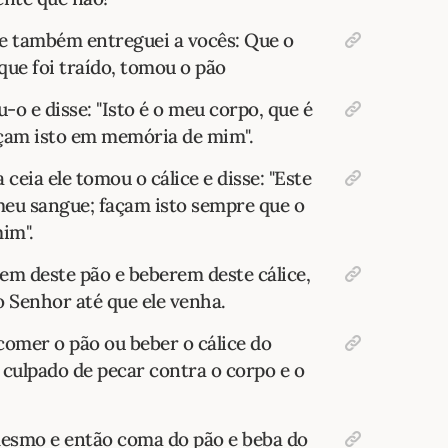
ue também entreguei a vocês: Que o
que foi traído, tomou o pão
u-o e disse: "Isto é o meu corpo, que é
açam isto em memória de mim".
eia ele tomou o cálice e disse: "Este
 meu sangue; façam isto sempre que o
im".
m deste pão e beberem deste cálice,
 Senhor até que ele venha.
comer o pão ou beber o cálice do
culpado de pecar contra o corpo e o
esmo e então coma do pão e beba do