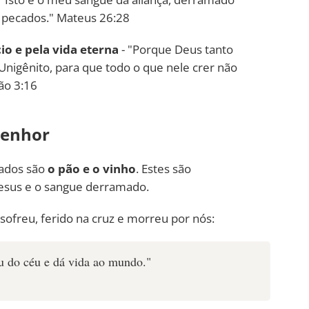
 pecados." Mateus 26:28
io e pela vida eterna
- "Porque Deus tanto
nigênito, para que todo o que nele crer não
ão 3:16
Senhor
sados são
o pão e o vinho
. Estes são
esus e o sangue derramado.
sofreu, ferido na cruz e morreu por nós:
u do céu e dá vida ao mundo."