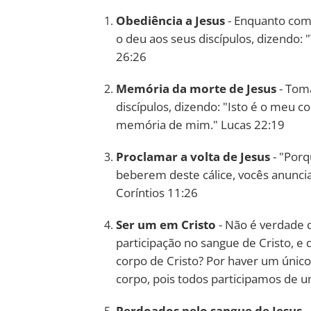
Obediência a Jesus
- Enquanto comi
o deu aos seus discípulos, dizendo
26:26
Memória da morte de Jesus
- Toma
discípulos, dizendo: "Isto é o meu 
memória de mim." Lucas 22:19
Proclamar a volta de Jesus
- "Por
beberem deste cálice, vocês anunci
Coríntios 11:26
Ser um em Cristo
- Não é verdade 
participação no sangue de Cristo, e
corpo de Cristo? Por haver um únic
corpo, pois todos participamos de u
Perdoados pelo sangue de Jesus
-