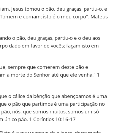
am, Jesus tomou o pão, deu graças, partiu-o, e
: "Tomem e comam; isto é o meu corpo". Mateus
ndo o pão, deu graças, partiu-o e o deu aos
corpo dado em favor de vocês; façam isto em
que, sempre que comerem deste pão e
am a morte do Senhor até que ele venha." 1
que o cálice da bênção que abençoamos é uma
 que o pão que partimos é uma participação no
o pão, nós, que somos muitos, somos um só
m único pão. 1 Coríntios 10:16-17
 "Isto é o meu sangue da aliança, derramado