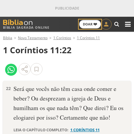
❤️
DOAR
BÍBLIA SAGRADA ONLINE
M
Bíblia
Novo Testamento
1 Coríntios
1 Coríntios 11
ANTIGO TESTAMENTO
1 Coríntios 11:22
NOVO TESTAMENTO
VERSÍCULOS
VERSÍCULO DO DIA
Será que vocês não têm casa onde comer e
22
beber? Ou desprezam a igreja de Deus e
PALAVRA DO DIA
humilham os que nada têm? Que direi? Eu os
SALMO DO DIA
elogiarei por isso? Certamente que não!
DEVOCIONAL DIÁRIO
LEIA O CAPÍTULO COMPLETO:
1 CORÍNTIOS 11