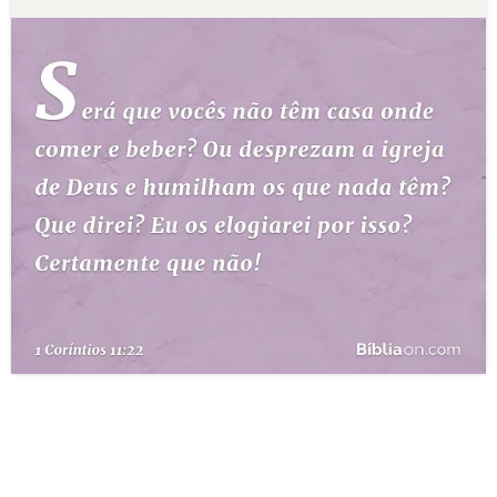
10 MANDAMENTOS
ESTUDOS BÍBLICOS
ESBOÇOS DE PREGAÇÃO
TEMAS
PERGUNTE À BÍBLIA
IA
TERMO BÍBLICO
JOGOS
QUEM SOMOS
LOJA BÍBLIAON