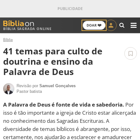
❤️
DOAR
BÍBLIA SAGRADA ONLINE
M
Bíblia
ANTIGO TESTAMENTO
41 temas para culto de
NOVO TESTAMENTO
doutrina e ensino da
Palavra de Deus
VERSÍCULOS
Revisão por
Samuel Gonçalves
VERSÍCULO DO DIA
Pastor batista
PALAVRA DO DIA
A Palavra de Deus é fonte de vida e sabedoria.
Por
isso é tão importante a igreja de Cristo estar alicerçada
SALMO DO DIA
no conhecimento das Sagradas Escrituras. A
diversidade de temas bíblicos é abrangente, por isso,
DEVOCIONAL DIÁRIO
certamente, nos ajudarão a esclarecer e amadurecer