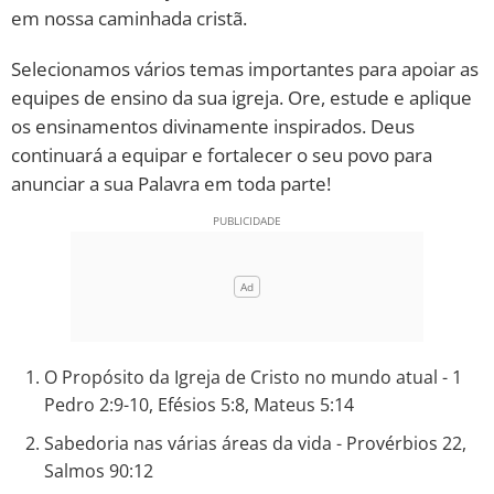
em nossa caminhada cristã.
10 MANDAMENTOS
Selecionamos vários temas importantes para apoiar as
equipes de ensino da sua igreja. Ore, estude e aplique
ESTUDOS BÍBLICOS
os ensinamentos divinamente inspirados. Deus
continuará a equipar e fortalecer o seu povo para
ESBOÇOS DE PREGAÇÃO
anunciar a sua Palavra em toda parte!
TEMAS
PERGUNTE À BÍBLIA
IA
TERMO BÍBLICO
JOGOS
O Propósito da Igreja de Cristo no mundo atual - 1
QUEM SOMOS
Pedro 2:9-10, Efésios 5:8, Mateus 5:14
LOJA BÍBLIAON
Sabedoria nas várias áreas da vida - Provérbios 22,
Salmos 90:12