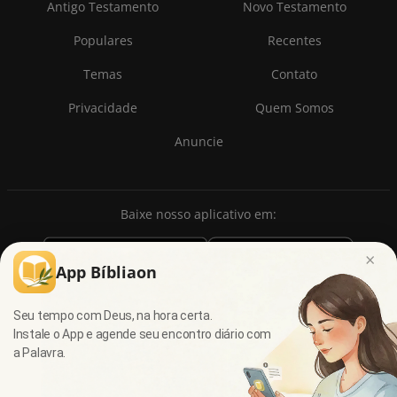
Antigo Testamento
Novo Testamento
Populares
Recentes
Temas
Contato
Privacidade
Quem Somos
Anuncie
Baixe nosso aplicativo em:
×
App Bíbliaon
Seu tempo com Deus, na hora certa.
Instale o App e agende seu encontro diário com
a Palavra.