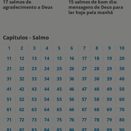
17 salmos de
15 salmos de bom dia:
agradecimento a Deus
mensagens de Deus para
ler hoje pela manhã
Capítulos - Salmo
1
2
3
4
5
6
7
8
9
10
11
12
13
14
15
16
17
18
19
20
21
22
23
24
25
26
27
28
29
30
31
32
33
34
35
36
37
38
39
40
41
42
43
44
45
46
47
48
49
50
51
52
53
54
55
56
57
58
59
60
61
62
63
64
65
66
67
68
69
70
71
72
73
74
75
76
77
78
79
80
81
82
83
84
85
86
87
88
89
90