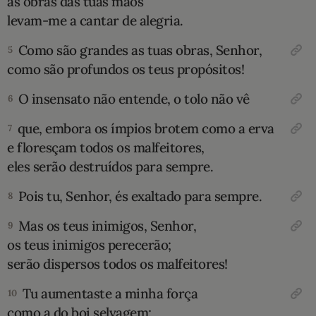
as obras das tuas mãos
levam-me a cantar de alegria.
10 MANDAMENTOS
Como são grandes as tuas obras, Senhor,
5
ESTUDOS BÍBLICOS
como são profundos os teus propósitos!
O insensato não entende, o tolo não vê
ESBOÇOS DE PREGAÇÃO
6
que, embora os ímpios brotem como a erva
7
TEMAS
e floresçam todos os malfeitores,
eles serão destruídos para sempre.
PERGUNTE À BÍBLIA
IA
Pois tu, Senhor, és exaltado para sempre.
8
TERMO BÍBLICO
JOGOS
Mas os teus inimigos, Senhor,
9
QUEM SOMOS
os teus inimigos perecerão;
serão dispersos todos os malfeitores!
LOJA BÍBLIAON
Tu aumentaste a minha força
10
como a do boi selvagem;