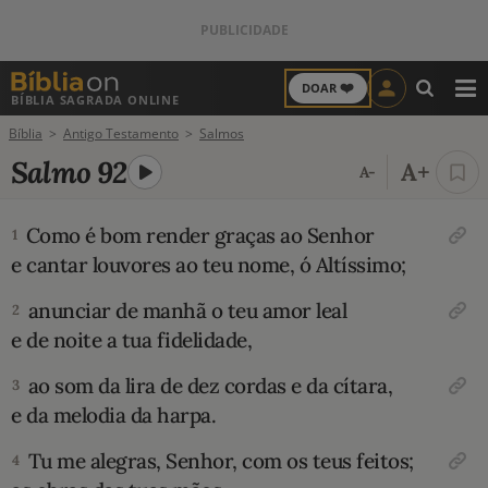
❤️
DOAR
BÍBLIA SAGRADA ONLINE
M
Bíblia
Antigo Testamento
Salmos
ANTIGO TESTAMENTO
Salmo 92
A+
A-
NOVO TESTAMENTO
Como é bom render graças ao Senhor
1
VERSÍCULOS
e cantar louvores ao teu nome, ó Altíssimo;
VERSÍCULO DO DIA
anunciar de manhã o teu amor leal
2
e de noite a tua fidelidade,
PALAVRA DO DIA
ao som da lira de dez cordas e da cítara,
3
e da melodia da harpa.
SALMO DO DIA
Tu me alegras, Senhor, com os teus feitos;
4
DEVOCIONAL DIÁRIO