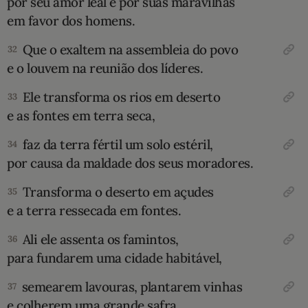
por seu amor leal e por suas maravilhas
em favor dos homens.
Que o exaltem na assembleia do povo
32
e o louvem na reunião dos líderes.
Ele transforma os rios em deserto
33
e as fontes em terra seca,
faz da terra fértil um solo estéril,
34
por causa da maldade dos seus moradores.
Transforma o deserto em açudes
35
e a terra ressecada em fontes.
Ali ele assenta os famintos,
36
para fundarem uma cidade habitável,
semearem lavouras, plantarem vinhas
37
e colherem uma grande safra.