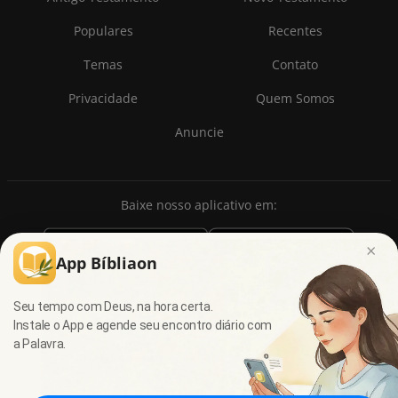
Populares
Recentes
Temas
Contato
Privacidade
Quem Somos
Anuncie
Baixe nosso aplicativo em:
×
App Bíbliaon
Seu tempo com Deus, na hora certa.
Instale o App e agende seu encontro diário com
a Palavra.