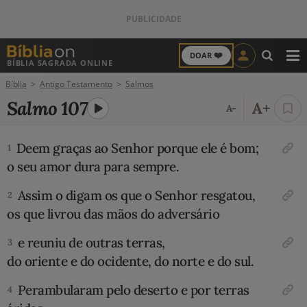
❤️
DOAR
BÍBLIA SAGRADA ONLINE
M
Bíblia
Antigo Testamento
Salmos
ANTIGO TESTAMENTO
Salmo 107
A+
A-
NOVO TESTAMENTO
Deem graças ao Senhor porque ele é bom;
1
VERSÍCULOS
o seu amor dura para sempre.
VERSÍCULO DO DIA
Assim o digam os que o Senhor resgatou,
2
os que livrou das mãos do adversário
PALAVRA DO DIA
e reuniu de outras terras,
3
do oriente e do ocidente, do norte e do sul.
SALMO DO DIA
Perambularam pelo deserto e por terras
4
DEVOCIONAL DIÁRIO