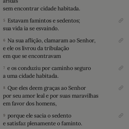
áridas
sem encontrar cidade habitada.
10 MANDAMENTOS
Estavam famintos e sedentos;
5
ESTUDOS BÍBLICOS
sua vida ia se esvaindo.
Na sua aflição, clamaram ao Senhor,
ESBOÇOS DE PREGAÇÃO
6
e ele os livrou da tribulação
TEMAS
em que se encontravam
e os conduziu por caminho seguro
7
PERGUNTE À BÍBLIA
IA
a uma cidade habitada.
TERMO BÍBLICO
JOGOS
Que eles deem graças ao Senhor
8
por seu amor leal e por suas maravilhas
QUEM SOMOS
em favor dos homens,
LOJA BÍBLIAON
porque ele sacia o sedento
9
e satisfaz plenamente o faminto.