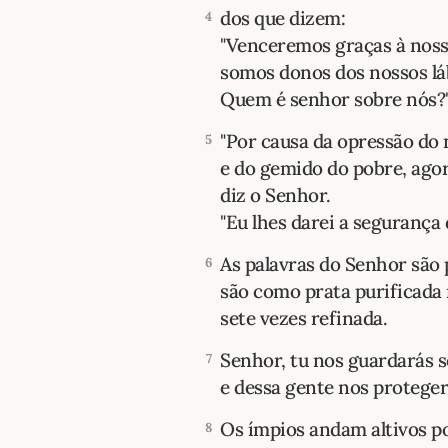
dos que dizem:
4
"Venceremos graças à noss
somos donos dos nossos lá
Quem é senhor sobre nós?
"Por causa da opressão do 
5
e do gemido do pobre, agor
diz o Senhor.
"Eu lhes darei a segurança 
As palavras do Senhor são 
6
são como prata purificada
sete vezes refinada.
Senhor, tu nos guardarás s
7
e dessa gente nos protege
Os ímpios andam altivos po
8