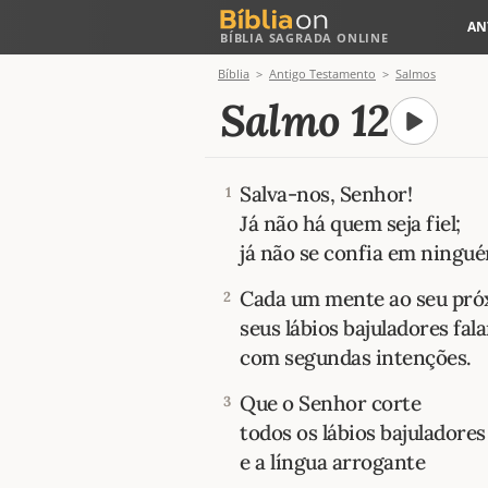
AN
BÍBLIA SAGRADA ONLINE
Bíblia
Antigo Testamento
Salmos
Salmo 12
Salva-nos, Senhor!
1
Já não há quem seja fiel;
já não se confia em ningu
Cada um mente ao seu pró
2
seus lábios bajuladores fal
com segundas intenções.
Que o Senhor corte
3
todos os lábios bajuladores
e a língua arrogante