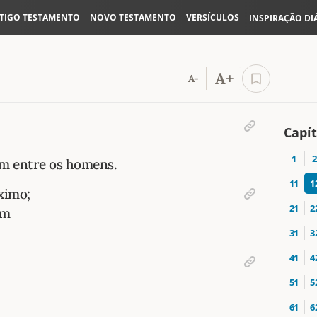
TIGO TESTAMENTO
NOVO TESTAMENTO
VERSÍCULOS
INSPIRAÇÃO DI
A+
A-
Capít
1
2
ém entre os homens.
11
1
ximo;
21
2
am
31
3
41
4
51
5
61
6