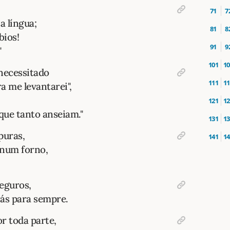
71
7
a língua;
81
8
bios!
91
9
"
101
10
necessitado
111
11
a me levantarei",
121
12
que tanto an­seiam."
131
13
puras,
141
14
 num forno,
eguros,
rás para sempre.
r toda parte,