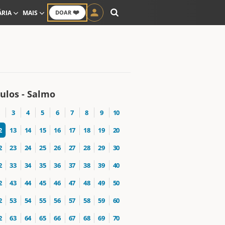
❤️
ÁRIA
MAIS
DOAR
ulos - Salmo
3
4
5
6
7
8
9
10
2
13
14
15
16
17
18
19
20
2
23
24
25
26
27
28
29
30
2
33
34
35
36
37
38
39
40
2
43
44
45
46
47
48
49
50
2
53
54
55
56
57
58
59
60
2
63
64
65
66
67
68
69
70