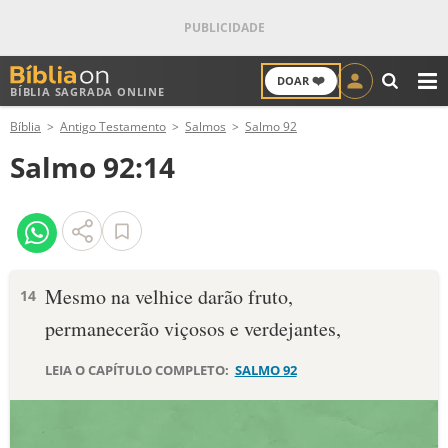
❤️
DOAR
BÍBLIA SAGRADA ONLINE
M
Bíblia
Antigo Testamento
Salmos
Salmo 92
ANTIGO TESTAMENTO
Salmo 92:14
NOVO TESTAMENTO
VERSÍCULOS
VERSÍCULO DO DIA
Mesmo na velhice darão fruto,
14
permanecerão viçosos e verdejantes,
PALAVRA DO DIA
LEIA O CAPÍTULO COMPLETO:
SALMO 92
SALMO DO DIA
DEVOCIONAL DIÁRIO