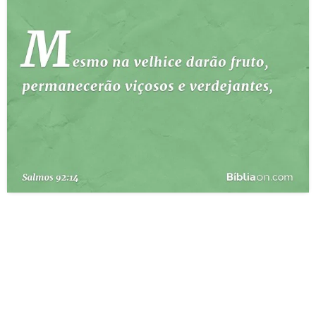
10 MANDAMENTOS
ESTUDOS BÍBLICOS
ESBOÇOS DE PREGAÇÃO
TEMAS
PERGUNTE À BÍBLIA
IA
TERMO BÍBLICO
JOGOS
QUEM SOMOS
LOJA BÍBLIAON