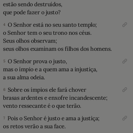
estão sendo destruídos,
10 MANDAMENTOS
que pode fazer o justo?
O Senhor está no seu santo templo;
4
ESTUDOS BÍBLICOS
o Senhor tem o seu trono nos céus.
Seus olhos observam;
ESBOÇOS DE PREGAÇÃO
seus olhos examinam os filhos dos homens.
TEMAS
O Senhor prova o justo,
5
mas o ímpio e a quem ama a injustiça,
PERGUNTE À BÍBLIA
IA
a sua alma odeia.
TERMO BÍBLICO
JOGOS
Sobre os ímpios ele fará chover
6
brasas ardentes e enxofre incandescente;
QUEM SOMOS
vento ressecante é o que terão.
LOJA BÍBLIAON
Pois o Senhor é justo e ama a justiça;
7
os retos verão a sua face.