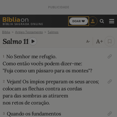
❤️
DOAR
BÍBLIA SAGRADA ONLINE
M
Bíblia
Antigo Testamento
Salmos
ANTIGO TESTAMENTO
Salmo 11
A+
A-
NOVO TESTAMENTO
No Senhor me refugio.
1
VERSÍCULOS
Como então vocês podem dizer-me:
"Fuja como um pássaro para os montes"?
VERSÍCULO DO DIA
Vejam! Os ímpios preparam os seus arcos;
2
PALAVRA DO DIA
colocam as flechas contra as cordas
para das sombras as atirarem
SALMO DO DIA
nos retos de coração.
Quando os fundamentos
DEVOCIONAL DIÁRIO
3