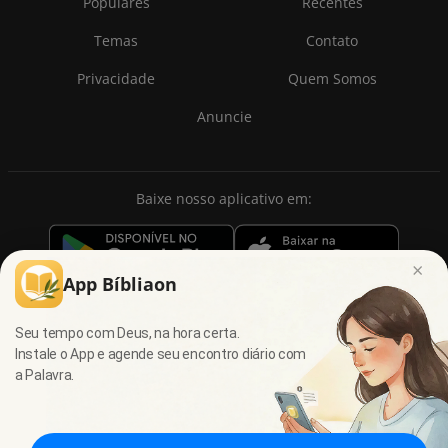
Populares
Recentes
Temas
Contato
Privacidade
Quem Somos
Anuncie
Baixe nosso aplicativo em:
×
App Bíbliaon
Seu tempo com Deus, na hora certa.
Instale o App e agende seu encontro diário com
a Palavra.
© 2009 - 2026
7Graus
- Todos os direitos reservados.