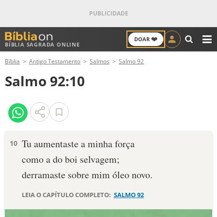
❤️
DOAR
BÍBLIA SAGRADA ONLINE
M
Bíblia
Antigo Testamento
Salmos
Salmo 92
ANTIGO TESTAMENTO
Salmo 92:10
NOVO TESTAMENTO
VERSÍCULOS
VERSÍCULO DO DIA
Tu aumentaste a minha força
10
como a do boi selvagem;
PALAVRA DO DIA
derramaste sobre mim óleo novo.
SALMO DO DIA
LEIA O CAPÍTULO COMPLETO:
SALMO 92
DEVOCIONAL DIÁRIO