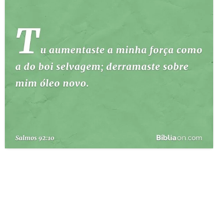
10 MANDAMENTOS
ESTUDOS BÍBLICOS
ESBOÇOS DE PREGAÇÃO
TEMAS
PERGUNTE À BÍBLIA
IA
TERMO BÍBLICO
JOGOS
QUEM SOMOS
LOJA BÍBLIAON