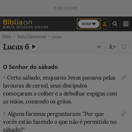
❤️
DOAR
BÍBLIA SAGRADA ONLINE
M
Bíblia
Novo Testamento
Lucas
ANTIGO TESTAMENTO
Lucas 6
A+
A-
NOVO TESTAMENTO
O Senhor do sábado
VERSÍCULOS
Certo sábado, enquanto Jesus passava pelas
1
VERSÍCULO DO DIA
lavouras de cereal, seus discípulos
começaram a colher e a debulhar espigas com
PALAVRA DO DIA
as mãos, comendo os grãos.
SALMO DO DIA
Alguns fariseus perguntaram: "Por que
2
vocês estão fazendo o que não é permitido no
DEVOCIONAL DIÁRIO
sábado?"