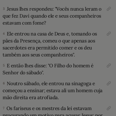
Jesus lhes respondeu: "Vocês nunca leram o
3
10 MANDAMENTOS
que fez Davi quando ele e seus companheiros
estavam com fome?
ESTUDOS BÍBLICOS
Ele entrou na casa de Deus e, tomando os
4
ESBOÇOS DE PREGAÇÃO
pães da Presença, comeu o que apenas aos
sacerdotes era permitido comer e os deu
TEMAS
também aos seus companheiros".
PERGUNTE À BÍBLIA
IA
E então lhes disse: "O Filho do homem é
5
Senhor do sábado".
TERMO BÍBLICO
JOGOS
Noutro sábado, ele entrou na sinagoga e
6
QUEM SOMOS
começou a ensinar; estava ali um homem cuja
mão direita era atrofiada.
LOJA BÍBLIAON
Os fariseus e os mestres da lei estavam
7
procurando um motivo para acusar Jesus; por