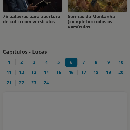
75 palavras para abertura
Sermão da Montanha
de culto com versículos
(completo): todos os
versículos
Capítulos - Lucas
1
2
3
4
5
6
7
8
9
10
11
12
13
14
15
16
17
18
19
20
21
22
23
24