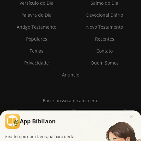
Versículo do Dia
Salmo do Dia
Palavra do Dia
Devocional Diário
Antigo Testamento
Novo Testamento
Populares
Recentes
Temas
Contato
Privacidade
Quem Somos
Anuncie
Baixe nosso aplicativo em:
×
App Bíbliaon
Seu tempo com Deus, na hora certa.