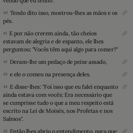
vendo que eu tenho".
Tendo dito isso, mostrou-lhes as mãos e os
40
pés.
E por não crerem ainda, tão cheios
41
estavam de alegria e de espanto, ele lhes
perguntou: "Vocês têm aqui algo para comer?"
Deram-lhe um pedaço de peixe assado,
42
e ele o comeu na presença deles.
43
E disse-lhes: "Foi isso que eu falei enquanto
44
ainda estava com vocês: Era necessário que
se cumprisse tudo o que a meu respeito está
escrito na Lei de Moisés, nos Profetas e nos
Salmos".
Então lhes abriu o entendimento, para que
45