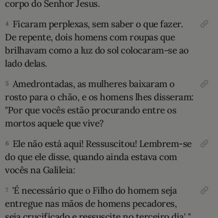
corpo do Senhor Jesus.
10 MANDAMENTOS
Ficaram perplexas, sem saber o que fazer.
4
De repente, dois homens com roupas que
ESTUDOS BÍBLICOS
brilhavam como a luz do sol colocaram-se ao
lado delas.
ESBOÇOS DE PREGAÇÃO
Amedrontadas, as mulheres baixaram o
5
TEMAS
rosto para o chão, e os homens lhes disseram:
"Por que vocês estão procurando entre os
PERGUNTE À BÍBLIA
IA
mortos aquele que vive?
TERMO BÍBLICO
Ele não está aqui! Ressuscitou! Lembrem-se
6
JOGOS
do que ele disse, quando ainda estava com
QUEM SOMOS
vocês na Galileia:
'É necessário que o Filho do homem seja
7
LOJA BÍBLIAON
entregue nas mãos de homens pecadores,
seja crucificado e ressuscite no terceiro dia' ".