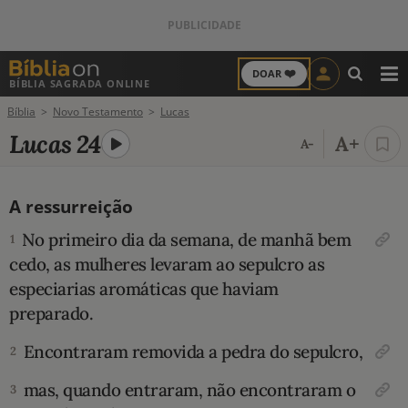
❤️
DOAR
BÍBLIA SAGRADA ONLINE
M
Bíblia
Novo Testamento
Lucas
ANTIGO TESTAMENTO
Lucas 24
A+
A-
NOVO TESTAMENTO
A ressurreição
VERSÍCULOS
No primeiro dia da semana, de manhã bem
1
VERSÍCULO DO DIA
cedo, as mulheres levaram ao sepulcro as
especiarias aromáticas que haviam
PALAVRA DO DIA
preparado.
SALMO DO DIA
Encontraram removida a pedra do sepulcro,
2
mas, quando entraram, não encontraram o
3
DEVOCIONAL DIÁRIO