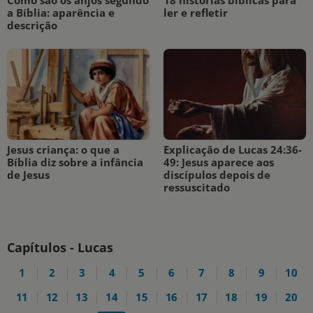
a Bíblia: aparência e
ler e refletir
descrição
Jesus criança: o que a
Explicação de Lucas 24:36-
Bíblia diz sobre a infância
49: Jesus aparece aos
de Jesus
discípulos depois de
ressuscitado
Capítulos - Lucas
1
2
3
4
5
6
7
8
9
10
11
12
13
14
15
16
17
18
19
20