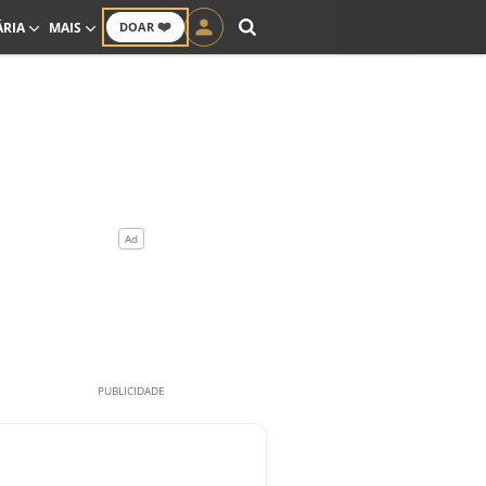
❤️
ÁRIA
MAIS
DOAR