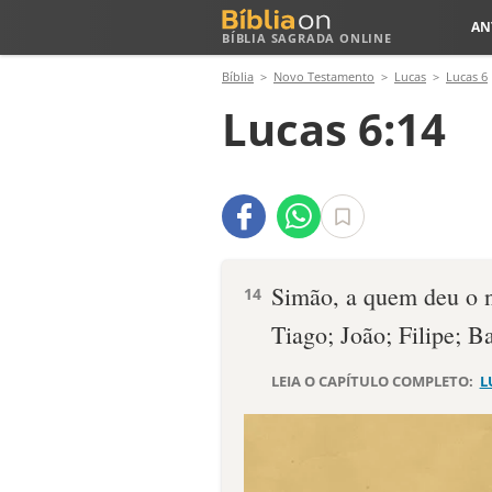
AN
BÍBLIA SAGRADA ONLINE
Bíblia
Novo Testamento
Lucas
Lucas 6
Lucas 6:14
Simão, a quem deu o 
14
Tiago; João; Filipe; B
LEIA O CAPÍTULO COMPLETO:
L