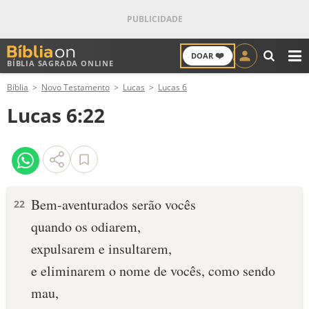
❤️
DOAR
BÍBLIA SAGRADA ONLINE
M
Bíblia
Novo Testamento
Lucas
Lucas 6
ANTIGO TESTAMENTO
Lucas 6:22
NOVO TESTAMENTO
VERSÍCULOS
VERSÍCULO DO DIA
Bem-aventurados serão vocês
22
quando os odiarem,
PALAVRA DO DIA
expulsarem e insultarem,
SALMO DO DIA
e eliminarem o nome de vocês, como sendo
mau,
DEVOCIONAL DIÁRIO