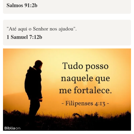
Salmos 91:2b
10 MANDAMENTOS
ESTUDOS BÍBLICOS
"Até aqui o Senhor nos ajudou".
1 Samuel 7:12b
ESBOÇOS DE PREGAÇÃO
TEMAS
PERGUNTE À BÍBLIA
IA
TERMO BÍBLICO
JOGOS
QUEM SOMOS
LOJA BÍBLIAON