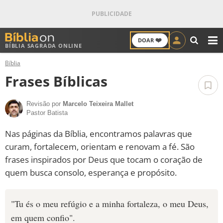
❤️
DOAR
BÍBLIA SAGRADA ONLINE
M
Bíblia
ANTIGO TESTAMENTO
Frases Bíblicas
NOVO TESTAMENTO
Revisão por
Marcelo Teixeira Mallet
Pastor Batista
VERSÍCULOS
Nas páginas da Bíblia, encontramos palavras que
VERSÍCULO DO DIA
curam, fortalecem, orientam e renovam a fé. São
frases inspirados por Deus que tocam o coração de
PALAVRA DO DIA
quem busca consolo, esperança e propósito.
SALMO DO DIA
"Tu és o meu refúgio e a minha fortaleza, o meu Deus,
DEVOCIONAL DIÁRIO
em quem confio".