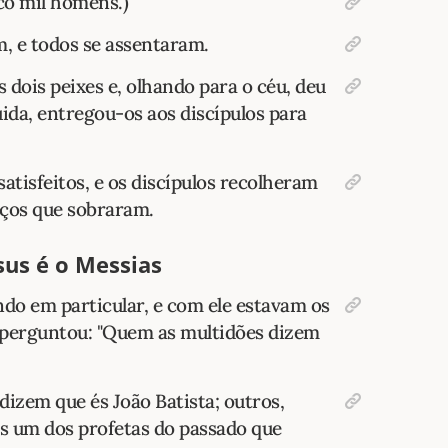
nco mil homens.)
m, e todos se assentaram.
 dois peixes e, olhando para o céu, deu
uida, entregou-os aos discípulos para
tisfeitos, e os discípulos recolheram
aços que sobraram.
sus é o Messias
ndo em particular, e com ele estavam os
s perguntou: "Quem as multidões dizem
dizem que és João Batista; outros,
 és um dos profetas do passado que