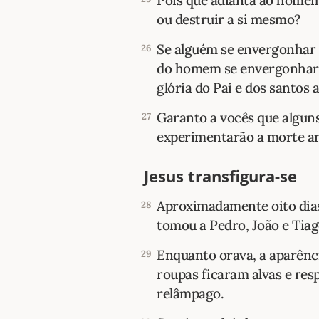
Pois que adianta ao homem
ou destruir a si mesmo?
Se alguém se envergonhar 
26
do homem se envergonhará 
glória do Pai e dos santos a
Garanto a vocês que algu
27
experimentarão a morte an
Jesus transfigura-se
Aproximadamente oito dias 
28
tomou a Pedro, João e Tiag
Enquanto orava, a aparênci
29
roupas ficaram alvas e re
relâmpago.