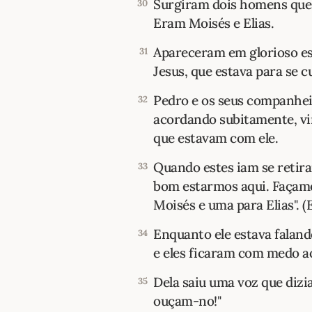
Surgiram dois homens que
30
Eram Moisés e Elias.
Apareceram em glorioso es
31
Jesus, que estava para se 
Pedro e os seus companhei
32
acordando subitamente, vir
que estavam com ele.
Quando estes iam se retiran
33
bom estarmos aqui. Façamo
Moisés e uma para Elias". (
Enquanto ele estava falan
34
e eles ficaram com medo 
Dela saiu uma voz que dizia
35
ouçam-no!"