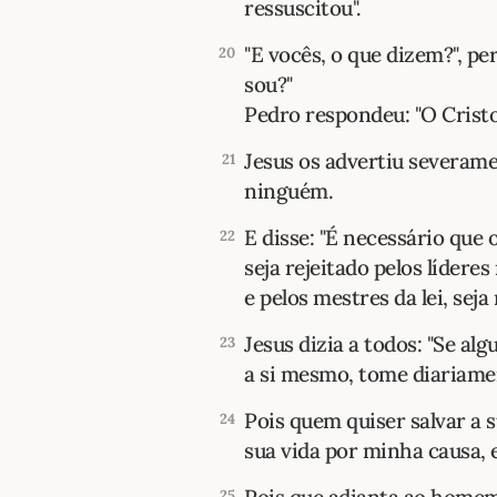
ressuscitou".
"E vocês, o que dizem?", p
20
sou?"
Pedro respondeu: "O Cristo
Jesus os advertiu severam
21
ninguém.
E disse: "É necessário que
22
seja rejeitado pelos líderes
e pelos mestres da lei, seja
Jesus dizia a todos: "Se 
23
a si mesmo, tome diariamen
Pois quem quiser salvar a 
24
sua vida por minha causa, e
25