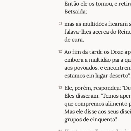
Então ele os tomou, e ret
Betsaida;
mas as multidões ficaram s
11
falava-lhes acerca do Rein
de cura.
Ao fim da tarde os Doze a
12
embora a multidão para qu
aos povoados, e encontrem
estamos em lugar deserto".
Ele, porém, respondeu: "De
13
Eles disseram: "Temos apen
que compremos alimento pa
Mas ele disse aos seus dis
grupos de cinquenta".