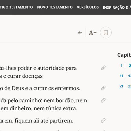
TIGO TESTAMENTO
NOVO TESTAMENTO
VERSÍCULOS
INSPIRAÇÃO DI
A+
A-
Capít
1
2
u-lhes poder e autoridade para
s e curar doenças
11
1
21
2
no de Deus e a curar os enfermos.
nada pelo caminho: nem bordão, nem
nem dinheiro, nem túnica extra.
rem, fiquem ali até partirem.