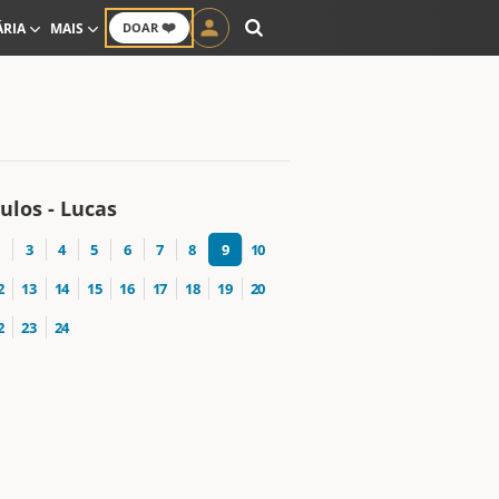
❤️
ÁRIA
MAIS
DOAR
ulos - Lucas
3
4
5
6
7
8
9
10
2
13
14
15
16
17
18
19
20
2
23
24