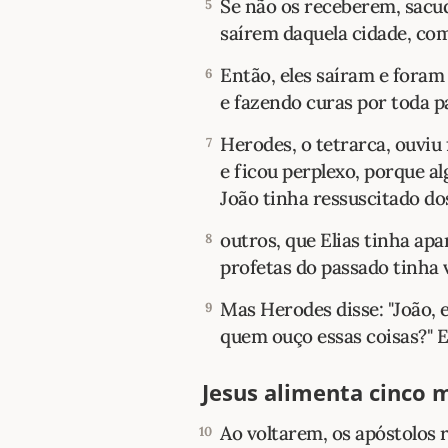
Se não os receberem, sacu
5
saírem daquela cidade, com
Então, eles saíram e fora
6
e fazendo curas por toda p
Herodes, o tetrarca, ouviu
7
e ficou perplexo, porque 
João tinha ressuscitado do
outros, que Elias tinha apa
8
profetas do passado tinha v
Mas Herodes disse: "João, e
9
quem ouço essas coisas?" E
Jesus alimenta cinco 
Ao voltarem, os apóstolos r
10