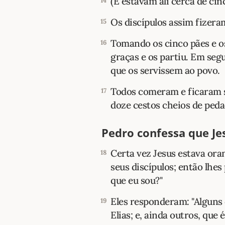
(E estavam ali cerca de ci
14
Os discípulos assim fizera
15
Tomando os cinco pães e os
16
graças e os partiu. Em seg
que os servissem ao povo.
Todos comeram e ficaram sa
17
doze cestos cheios de ped
Pedro confessa que Je
Certa vez Jesus estava ora
18
seus discípulos; então lhe
que eu sou?"
Eles responderam: "Alguns 
19
Elias; e, ainda outros, que