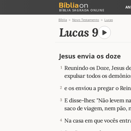
AN
BÍBLIA SAGRADA ONLINE
Bíblia
Novo Testamento
Lucas
Lucas 9
Jesus envia os doze
Reunindo os Doze, Jesus de
1
expulsar todos os demônio
e os enviou a pregar o Rei
2
E disse-lhes: "Não levem 
3
saco de viagem, nem pão, 
Na casa em que vocês entra
4