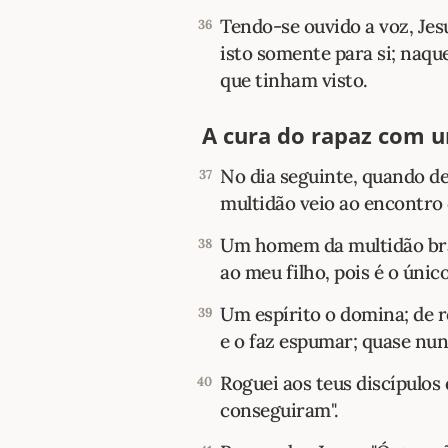
Tendo-se ouvido a voz, Jes
36
isto somente para si; naqu
que tinham visto.
A cura do rapaz com 
No dia seguinte, quando 
37
multidão veio ao encontro 
Um homem da multidão bra
38
ao meu filho, pois é o únic
Um espírito o domina; de r
39
e o faz espumar; quase nun
Roguei aos teus discípulos
40
conseguiram".