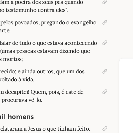
dam a poeira dos seus pés quando
o testemunho contra eles".
m pelos povoados, pregando o evangelho
arte.
 falar de tudo o que estava acontecendo
algumas pessoas estavam dizendo que
s mortos;
recido; e ainda outros, que um dos
oltado à vida.
u decapitei! Quem, pois, é este de
 procurava vê-lo.
mil homens
elataram a Jesus o que tinham feito.