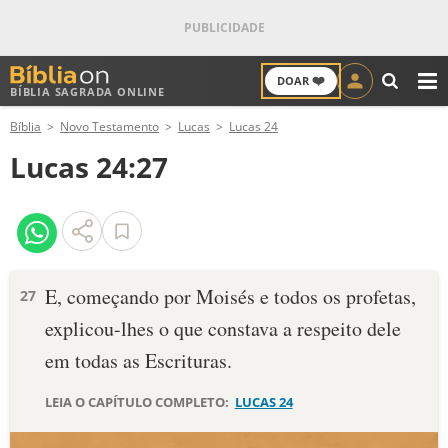
❤️
DOAR
BÍBLIA SAGRADA ONLINE
M
Bíblia
Novo Testamento
Lucas
Lucas 24
ANTIGO TESTAMENTO
Lucas 24:27
NOVO TESTAMENTO
VERSÍCULOS
VERSÍCULO DO DIA
E, começando por Moisés e todos os profetas,
27
explicou-lhes o que constava a respeito dele
PALAVRA DO DIA
em todas as Escrituras.
SALMO DO DIA
LEIA O CAPÍTULO COMPLETO:
LUCAS 24
DEVOCIONAL DIÁRIO