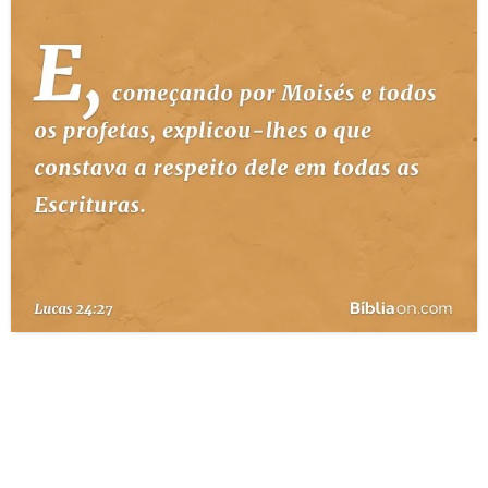
10 MANDAMENTOS
ESTUDOS BÍBLICOS
ESBOÇOS DE PREGAÇÃO
TEMAS
PERGUNTE À BÍBLIA
IA
TERMO BÍBLICO
JOGOS
QUEM SOMOS
LOJA BÍBLIAON