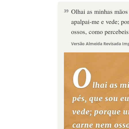
Olhai as minhas mãos
39
apalpai-me e vede; po
ossos, como percebeis
Versão Almeida Revisada Imp