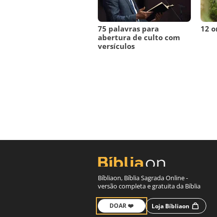
75 palavras para
12 o
abertura de culto com
versículos
Bíbliaon, Bíblia Sagrada Online -
versão completa e gratuita da Bíblia
DOAR ❤️
Loja Bíbliaon