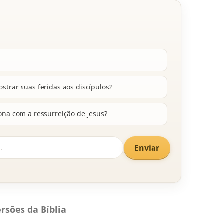
strar suas feridas aos discípulos?
na com a ressurreição de Jesus?
Enviar
rsões da Bíblia