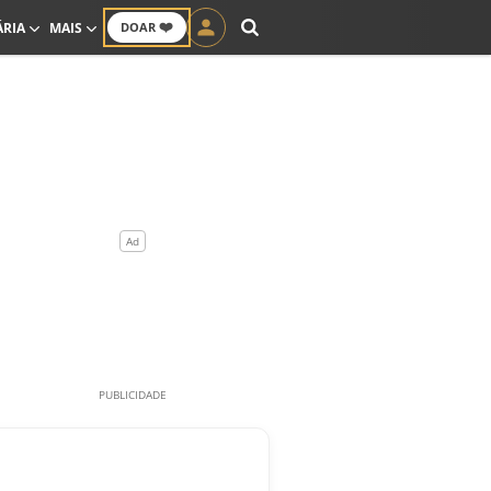
❤️
ÁRIA
MAIS
DOAR