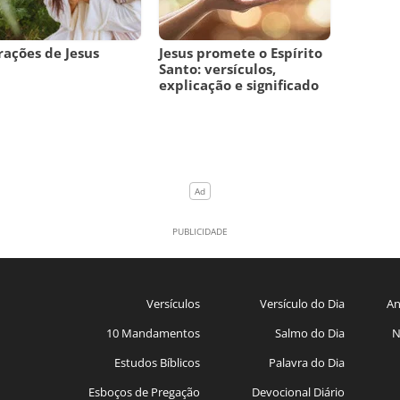
rações de Jesus
Jesus promete o Espírito
Santo: versículos,
explicação e significado
Versículos
Versículo do Dia
An
10 Mandamentos
Salmo do Dia
N
Estudos Bíblicos
Palavra do Dia
Esboços de Pregação
Devocional Diário