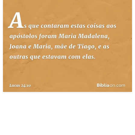
10 MANDAMENTOS
ESTUDOS BÍBLICOS
ESBOÇOS DE PREGAÇÃO
TEMAS
PERGUNTE À BÍBLIA
IA
TERMO BÍBLICO
JOGOS
QUEM SOMOS
LOJA BÍBLIAON