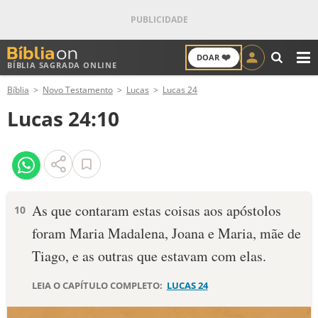
❤️
DOAR
BÍBLIA SAGRADA ONLINE
M
Bíblia
Novo Testamento
Lucas
Lucas 24
ANTIGO TESTAMENTO
Lucas 24:10
NOVO TESTAMENTO
VERSÍCULOS
VERSÍCULO DO DIA
As que contaram estas coisas aos apóstolos
10
foram Maria Madalena, Joana e Maria, mãe de
PALAVRA DO DIA
Tiago, e as outras que estavam com elas.
SALMO DO DIA
LEIA O CAPÍTULO COMPLETO:
LUCAS 24
DEVOCIONAL DIÁRIO