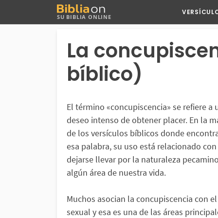
Buscar
VERSÍCUL
SU BIBLIA ONLINE
en
Bibliaon
La concupiscen
bíblico)
El término «concupiscencia» se refiere a 
deseo intenso de obtener placer. En la m
de los versículos bíblicos donde encont
esa palabra, su uso está relacionado con
dejarse llevar por la naturaleza pecamin
algún área de nuestra vida.
Muchos asocian la concupiscencia con el
sexual y esa es una de las áreas principa