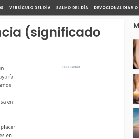
OS
VERSÍCULO DEL DÍA
SALMO DEL DÍA
DEVOCIONAL DIARIO
M
cia (significado
un
ayoría
ramos
osa en
 placer
les en