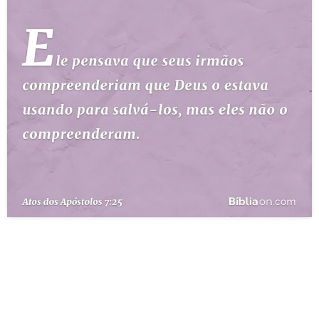
10 MANDAMENTOS
ESTUDOS BÍBLICOS
ESBOÇOS DE PREGAÇÃO
TEMAS
PERGUNTE À BÍBLIA
IA
TERMO BÍBLICO
JOGOS
QUEM SOMOS
LOJA BÍBLIAON