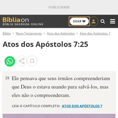
❤️
DOAR
BÍBLIA SAGRADA ONLINE
M
Bíblia
Novo Testamento
Atos dos Apóstolos
Atos dos Apóstolos 7
ANTIGO TESTAMENTO
Atos dos Apóstolos 7:25
NOVO TESTAMENTO
VERSÍCULOS
VERSÍCULO DO DIA
Ele pensava que seus irmãos compreenderiam
25
que Deus o estava usando para salvá-los, mas
PALAVRA DO DIA
eles não o compreenderam.
SALMO DO DIA
LEIA O CAPÍTULO COMPLETO:
ATOS DOS APÓSTOLOS 7
DEVOCIONAL DIÁRIO