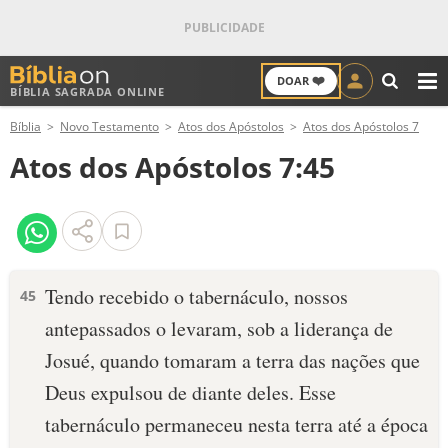
❤️
DOAR
BÍBLIA SAGRADA ONLINE
M
Bíblia
Novo Testamento
Atos dos Apóstolos
Atos dos Apóstolos 7
ANTIGO TESTAMENTO
Atos dos Apóstolos 7:45
NOVO TESTAMENTO
VERSÍCULOS
VERSÍCULO DO DIA
Tendo recebido o tabernáculo, nossos
45
antepassados o levaram, sob a liderança de
PALAVRA DO DIA
Josué, quando tomaram a terra das nações que
SALMO DO DIA
Deus expulsou de diante deles. Esse
tabernáculo permaneceu nesta terra até a época
DEVOCIONAL DIÁRIO