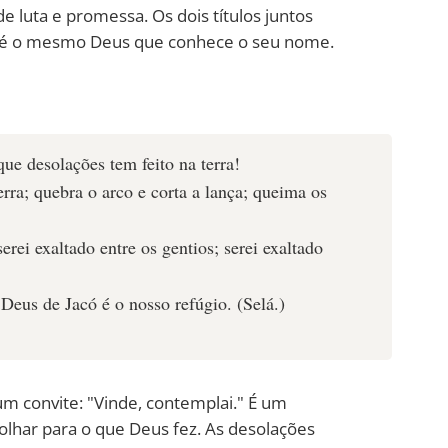
de luta e promessa. Os dois títulos juntos
 é o mesmo Deus que conhece o seu nome.
1
ue desolações tem feito na terra!
terra; quebra o arco e corta a lança; queima os
erei exaltado entre os gentios; serei exaltado
Deus de Jacó é o nosso refúgio. (Selá.)
m convite: "Vinde, contemplai." É um
olhar para o que Deus fez. As desolações