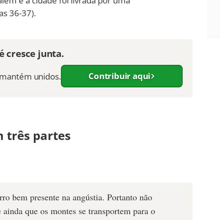
lém e a cidade foi livrada por uma
as 36-37).
 cresce junta.
Contribuir aqui
s mantém unidos.
 três partes
orro bem presente na angústia. Portanto não
e ainda que os montes se transportem para o