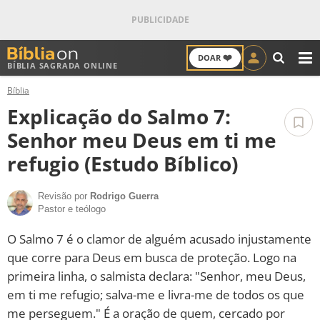
❤️
DOAR
BÍBLIA SAGRADA ONLINE
M
Bíblia
ANTIGO TESTAMENTO
Explicação do Salmo 7:
NOVO TESTAMENTO
Senhor meu Deus em ti me
refugio (Estudo Bíblico)
VERSÍCULOS
Revisão por
Rodrigo Guerra
VERSÍCULO DO DIA
Pastor e teólogo
PALAVRA DO DIA
O Salmo 7 é o clamor de alguém acusado injustamente
que corre para Deus em busca de proteção. Logo na
SALMO DO DIA
primeira linha, o salmista declara: "Senhor, meu Deus,
em ti me refugio; salva-me e livra-me de todos os que
DEVOCIONAL DIÁRIO
me perseguem." É a oração de quem, cercado por