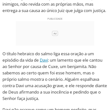
inimigos, não revida com as próprias mãos, mas
10 MANDAMENTOS
entrega a sua causa ao único Juiz que julga com justiça.
ESTUDOS BÍBLICOS
ESBOÇOS DE PREGAÇÃO
TEMAS
O título hebraico do salmo liga essa oração a um
PERGUNTE À BÍBLIA
episódio da vida de
Davi
: um lamento que ele cantou
IA
ao Senhor por causa de Cuxe, um benjamita. Não
TERMO BÍBLICO
sabemos ao certo quem foi esse homem, mas o
JOGOS
próprio salmo mostra o cenário. Alguém espalhava
QUEM SOMOS
contra Davi uma acusação grave, e ele responde diante
de Deus afirmando a sua inocência e pedindo que o
LOJA BÍBLIAON
Senhor faça justiça.
Davi não escreve como um homem perfeito, mas