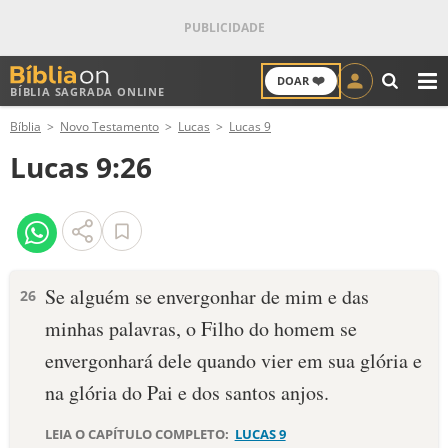
❤️
DOAR
BÍBLIA SAGRADA ONLINE
M
Bíblia
Novo Testamento
Lucas
Lucas 9
ANTIGO TESTAMENTO
Lucas 9:26
NOVO TESTAMENTO
VERSÍCULOS
VERSÍCULO DO DIA
Se alguém se envergonhar de mim e das
26
minhas palavras, o Filho do homem se
PALAVRA DO DIA
envergonhará dele quando vier em sua glória e
SALMO DO DIA
na glória do Pai e dos santos anjos.
DEVOCIONAL DIÁRIO
LEIA O CAPÍTULO COMPLETO:
LUCAS 9