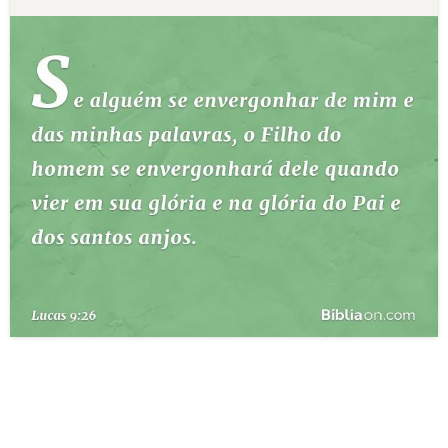
10 MANDAMENTOS
ESTUDOS BÍBLICOS
ESBOÇOS DE PREGAÇÃO
TEMAS
PERGUNTE À BÍBLIA
IA
TERMO BÍBLICO
JOGOS
QUEM SOMOS
LOJA BÍBLIAON