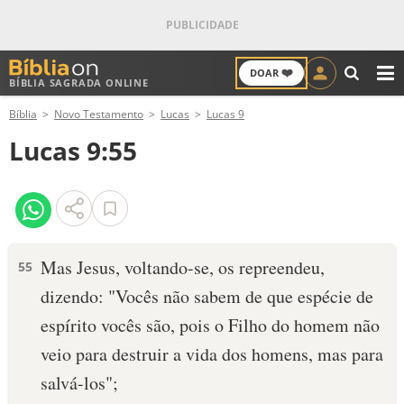
❤️
DOAR
BÍBLIA SAGRADA ONLINE
M
Bíblia
Novo Testamento
Lucas
Lucas 9
ANTIGO TESTAMENTO
Lucas 9:55
NOVO TESTAMENTO
VERSÍCULOS
VERSÍCULO DO DIA
Mas Jesus, voltando-se, os repreendeu,
55
dizendo: "Vocês não sabem de que espécie de
PALAVRA DO DIA
espírito vocês são, pois o Filho do homem não
SALMO DO DIA
veio para destruir a vida dos homens, mas para
salvá-los";
DEVOCIONAL DIÁRIO