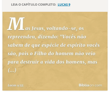
LEIA O CAPÍTULO COMPLETO:
LUCAS 9
10 MANDAMENTOS
ESTUDOS BÍBLICOS
ESBOÇOS DE PREGAÇÃO
TEMAS
PERGUNTE À BÍBLIA
IA
TERMO BÍBLICO
JOGOS
QUEM SOMOS
LOJA BÍBLIAON