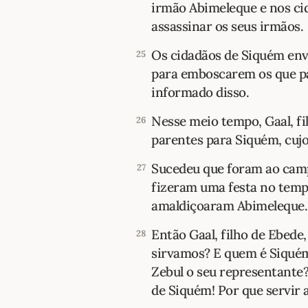
irmão Abimeleque e nos ci
assassinar os seus irmãos.
Os cidadãos de Siquém env
25
para emboscarem os que pa
informado disso.
Nesse meio tempo, Gaal, f
26
parentes para Siquém, cujo
Sucedeu que foram ao camp
27
fizeram uma festa no temp
amaldiçoaram Abimeleque.
Então Gaal, filho de Ebede
28
sirvamos? E quem é Siquém?
Zebul o seu representante
de Siquém! Por que servir 