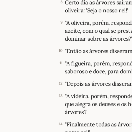
Certo dia as árvores saíra
8
oliveira: 'Seja o nosso rei!'
"A oliveira, porém, respon
9
azeite, com o qual se pres
dominar sobre as árvores?'
"Então as árvores disseram 
10
"A figueira, porém, respon
11
saboroso e doce, para domi
"Depois as árvores disseram
12
"A videira, porém, respond
13
que alegra os deuses e os 
árvores?'
"Finalmente todas as árvor
14