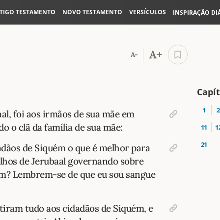
TIGO TESTAMENTO
NOVO TESTAMENTO
VERSÍCULOS
INSPIRAÇÃO DI
A+
A-
Capít
1
2
aal, foi aos irmãos de sua mãe em
do o clã da família de sua mãe:
11
1
21
adãos de Siquém o que é melhor para
filhos de Jerubaal governando sobre
m? Lembrem-se de que eu sou sangue
tiram tudo aos cidadãos de Siquém, e