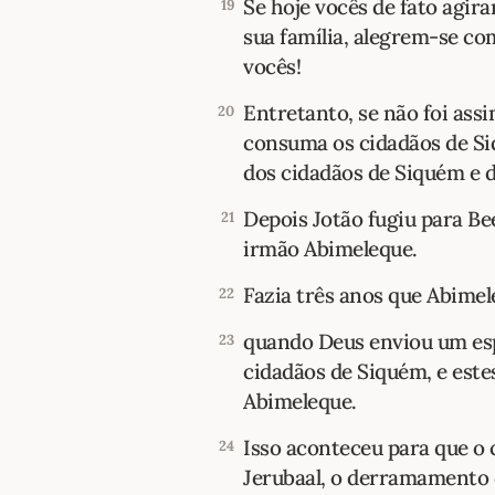
Se hoje vocês de fato agir
19
sua família, alegrem-se co
vocês!
Entretanto, se não foi ass
20
consuma os cidadãos de Siq
dos cidadãos de Siquém e 
Depois Jotão fugiu para Be
21
irmão Abimeleque.
Fazia três anos que Abimel
22
quando Deus enviou um esp
23
cidadãos de Siquém, e est
Abimeleque.
Isso aconteceu para que o 
24
Jerubaal, o derramamento 