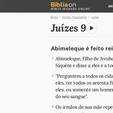
AN
BÍBLIA SAGRADA ONLINE
Bíblia
Antigo Testamento
Juízes
Juízes 9
Abimeleque é feito rei
Abimeleque, filho de Jerub
1
Siquém e disse a eles e a to
"Perguntem a todos os cid
2
eles, ter todos os setenta 
eles, ou somente um home
do seu sangue".
Os irmãos de sua mãe repe
3