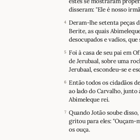
estes se mostraram propen
disseram: "Ele é nosso irmã
Deram-lhe setenta peças de
4
Berite, as quais Abimelequ
desocupados e vadios, que 
Foi à casa de seu pai em Of
5
de Jerubaal, sobre uma roc
Jerubaal, escondeu-se e es
Então todos os cidadãos d
6
ao lado do Carvalho, junto
Abimeleque rei.
Quando Jotão soube disso,
7
gritou para eles: "Ouçam-
os ouça.