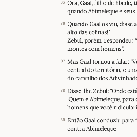
Ora, Gaal, filho de Ebede, 
35
quando Abimeleque e seus
Quando Gaal os viu, disse 
36
alto das colinas!"
Zebul, porém, respondeu: 
montes com homens".
Mas Gaal tornou a falar: "
37
central do território, e u
do carvalho dos Adivinhado
Disse-lhe Zebul: "Onde est
38
'Quem é Abimeleque, para q
homens que você ridiculariz
Então Gaal conduziu para f
39
contra Abimeleque.