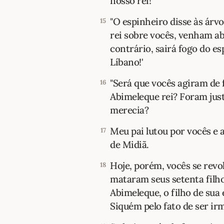
nosso rei!'
"O espinheiro disse às árv
15
rei sobre vocês, venham a
contrário, sairá fogo do e
Líbano!'
"Será que vocês agiram de
16
Abimeleque rei? Foram just
merecia?
Meu pai lutou por vocês e a
17
de Midiã.
Hoje, porém, vocês se revo
18
mataram seus setenta fil
Abimeleque, o filho de sua 
Siquém pelo fato de ser ir