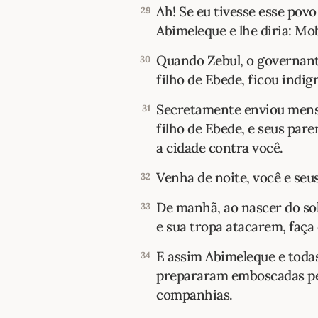
Ah! Se eu tivesse esse pov
29
Abimeleque e lhe diria: Mob
Quando Zebul, o governante
30
filho de Ebede, ficou indig
Secretamente enviou mensa
31
filho de Ebede, e seus par
a cidade contra você.
Venha de noite, você e se
32
De manhã, ao nascer do sol
33
e sua tropa atacarem, faça
E assim Abimeleque e todas
34
prepararam emboscadas pe
companhias.