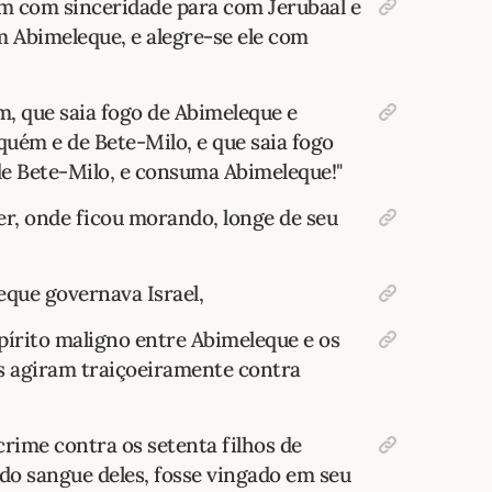
am com sinceridade para com Jerubaal e
m Abimeleque, e alegre-se ele com
im, que saia fogo de Abimeleque e
uém e de Bete-Milo, e que saia fogo
de Bete-Milo, e consuma Abimeleque!"
er, onde ficou morando, longe de seu
eque governava Israel,
írito maligno entre Abimeleque e os
es agiram traiçoeiramente contra
crime contra os setenta filhos de
do sangue deles, fosse vingado em seu