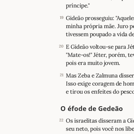
príncipe."
Gideão prosseguiu: "Aquel
19
minha própria mãe. Juro p
tivessem poupado a vida de
E Gideão voltou-se para Jéte
20
"Mate-os!" Jéter, porém, 
pois era muito jovem.
Mas Zeba e Zalmuna disse
21
Isso exige coragem de hom
e tirou os enfeites do pesc
O éfode de Gedeão
Os israelitas disseram a Gi
22
seu neto, pois você nos lib