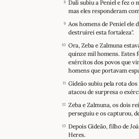
Dali subiu a Peniel e fez 
8
mas eles responderam como
Aos homens de Peniel ele d
9
destruirei esta fortaleza".
Ora, Zeba e Zalmuna estav
10
quinze mil homens. Estes 
exércitos dos povos que vin
homens que portavam espa
Gideão subiu pela rota dos
11
atacou de surpresa o exérc
Zeba e Zalmuna, os dois rei
12
perseguiu e os capturou, 
Depois Gideão, filho de Joá
13
Heres.