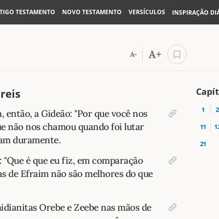
TIGO TESTAMENTO
NOVO TESTAMENTO
VERSÍCULOS
INSPIRAÇÃO DI
A+
A-
Capít
reis
1
2
 então, a Gideão: "Por que você nos
ue não nos chamou quando foi lutar
11
1
aram duramente.
21
: "Que é que eu fiz, em comparação
as de Efraim não são melhores do que
midianitas Orebe e Zeebe nas mãos de