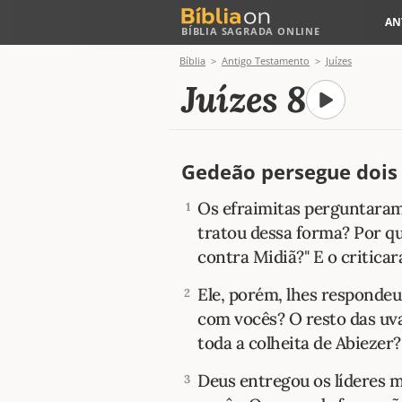
AN
BÍBLIA SAGRADA ONLINE
Bíblia
Antigo Testamento
Juízes
Juízes 8
Gedeão persegue dois 
Os efraimitas perguntaram,
1
tratou dessa forma? Por q
contra Midiã?" E o critic
Ele, porém, lhes respondeu
2
com vocês? O resto das uv
toda a colheita de Abiezer?
Deus entregou os líderes 
3