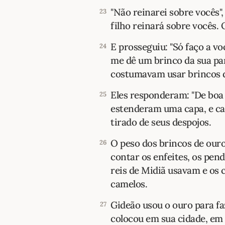
"Não reinarei sobre vocês
23
filho reinará sobre vocês. 
E prosseguiu: "Só faço a v
24
me dê um brinco da sua par
costumavam usar brincos d
Eles responderam: "De boa
25
estenderam uma capa, e c
tirado de seus despojos.
O peso dos brincos de ouro
26
contar os enfeites, os pen
reis de Midiã usavam e os 
camelos.
Gideão usou o ouro para fa
27
colocou em sua cidade, em O