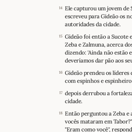
Ele capturou um jovem de S
14
escreveu para Gideão os no
autoridades da cidade.
Gideão foi então a Sucote e
15
Zeba e Zalmuna, acerca do
dizendo: 'Ainda não estão
deveríamos dar pão aos se
Gideão prendeu os líderes 
16
com espinhos e espinheiro
depois derrubou a fortalez
17
cidade.
Então perguntou a Zeba e
18
vocês mataram em Tabor?"
"Eram como você", respond