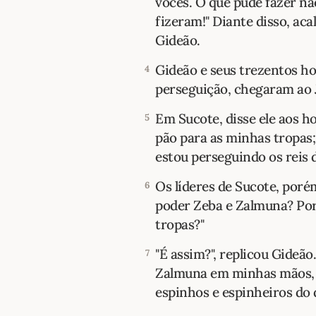
vocês. O que pude fazer n
fizeram!" Diante disso, ac
Gideão.
Gideão e seus trezentos h
4
perseguição, chegaram ao 
Em Sucote, disse ele aos h
5
pão para as minhas tropas;
estou perseguindo os reis 
Os líderes de Sucote, poré
6
poder Zeba e Zalmuna? Por
tropas?"
"É assim?", replicou Gideã
7
Zalmuna em minhas mãos, 
espinhos e espinheiros do 