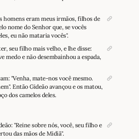
es homens eram meus irmãos, filhos de
elo nome do Senhor que, se vocês
les, eu não mataria vocês".
r, seu filho mais velho, e lhe disse:
teve medo e não desembainhou a espada,
ram: "Venha, mate-nos você mesmo.
em". Então Gideão avançou e os matou,
oço dos camelos deles.
deão: "Reine sobre nós, você, seu filho e
ertou das mãos de Midiã".