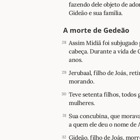
fazendo dele objeto de ado
Gideão e sua família.
A morte de Gedeão
Assim Midiã foi subjugado p
28
cabeça. Durante a vida de 
anos.
Jerubaal, filho de Joás, ret
29
morando.
Teve setenta filhos, todos 
30
mulheres.
Sua concubina, que morava
31
a quem ele deu o nome de 
Gideão, filho de Joás, mor
32