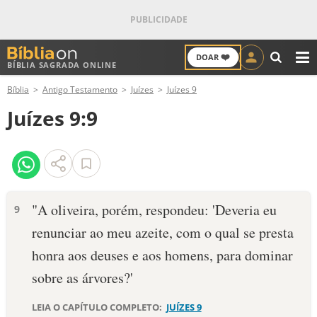
❤️
DOAR
BÍBLIA SAGRADA ONLINE
M
Bíblia
Antigo Testamento
Juízes
Juízes 9
ANTIGO TESTAMENTO
Juízes 9:9
NOVO TESTAMENTO
VERSÍCULOS
VERSÍCULO DO DIA
"A oliveira, porém, respondeu: 'Deveria eu
9
renunciar ao meu azeite, com o qual se presta
PALAVRA DO DIA
honra aos deuses e aos homens, para dominar
SALMO DO DIA
sobre as árvores?'
DEVOCIONAL DIÁRIO
LEIA O CAPÍTULO COMPLETO:
JUÍZES 9