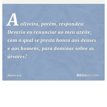
10 MANDAMENTOS
ESTUDOS BÍBLICOS
ESBOÇOS DE PREGAÇÃO
TEMAS
PERGUNTE À BÍBLIA
IA
TERMO BÍBLICO
JOGOS
QUEM SOMOS
LOJA BÍBLIAON